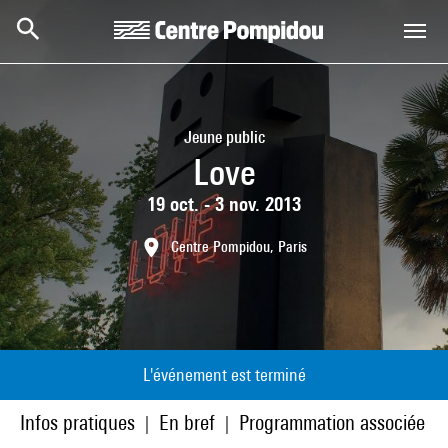
Aller au contenu principal
Centre Pompidou
Jeune public
Love
19 oct. - 3 nov. 2013
Centre Pompidou, Paris
L'événement est terminé
Infos pratiques
En bref
Programmation associée
|
|
|