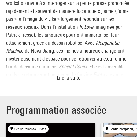
workshop invite à s’interroger sur la petite phrase prononcée
rapidement et souvent de manière laconique « j’aime /j’aime
pas », à l’image du « Like » largement répandu sur les
réseaux sociaux. Dans l’installation
In Love
, imaginée par
Patrick Tresset, les amoureux pourront immortaliser leur
attachement grâce au dessin robotisé. Avec
Ideogenetic
Machin
e de Nova Jiang, ces mêmes amoureux changeront
mystérieusement d’espace pour se retrouver au cœur d’une
bande dessinée chinoise,
Special Comix
. Et c’est ensemble
qu’ils se retrouveront pour créer le fanzine
Evol
avec Julie
Lire la suite
Morel ou pour participer aux ateliers-rencontres avec les
auteurs de bande dessinée Sandrine Martin, Vanyda, Rutu
Modan et Yirmi Pinkus.
La Bibliothèque publique d’information s’associe à la
Programmation associée
programmation du Studio 13/16 et ouvre la fabrique de petits
mots doux : « Love Notes », lieu de création pour déclarer sa
Centre Pompidou, Paris
Centre Pompidou, P
flamme avec des tatouages éphémères, de la peinture