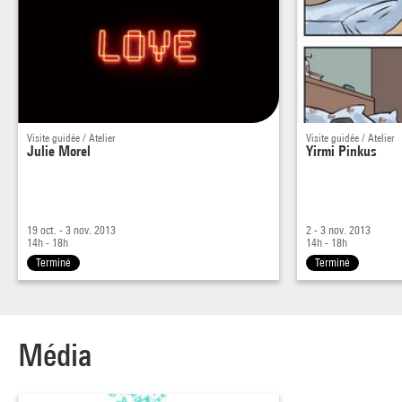
virtuelle et des lettres d’amour numériques. Pour trouver
l’inspiration, des ouvrages sur le thème de l’amour sont
proposés au Salon graphique. Voir www.bpi.fr
Visite guidée / Atelier
Visite guidée / Atelier
Julie Morel
Yirmi Pinkus
19 oct. - 3 nov. 2013
2 - 3 nov. 2013
14h - 18h
14h - 18h
Terminé
Terminé
Média