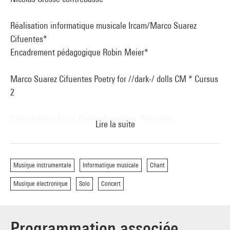
Réalisation informatique musicale Ircam/Marco Suarez
Cifuentes*
Encadrement pédagogique Robin Meier*
Marco Suarez Cifuentes Poetry for //dark-/ dolls CM * Cursus
2
Coproduction Ircam-Centre Pompidou, Ensemble
Lire la suite
intercontemporain.
Avec le soutien de la Sacem (bourses d’étude aux jeunes
compositeurs du Cursus
Musique instrumentale
Informatique musicale
Chant
2).
Musique électronique
Solo
Concert
Programmation associée