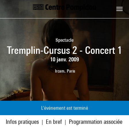
Aller au contenu principal
Centre Pompidou
Spectacle
Tremplin-Cursus 2 - Concert 1
10 janv. 2009
Ircam, Paris
L'événement est terminé
Infos pratiques
En bref
Programmation associée
|
|
|