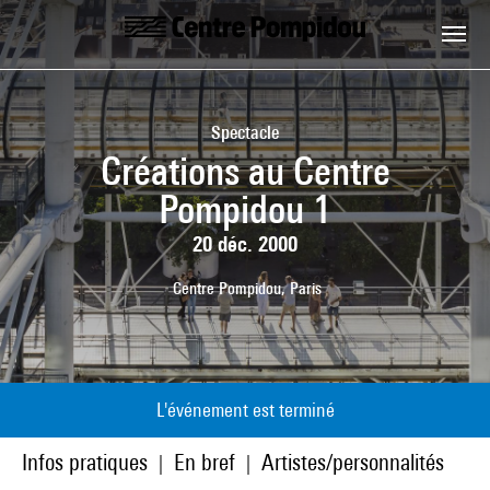
Aller au contenu principal
Centre Pompidou
Spectacle
Créations au Centre
Pompidou 1
20 déc. 2000
Centre Pompidou, Paris
L'événement est terminé
Infos pratiques
En bref
Artistes/personnalités
|
|