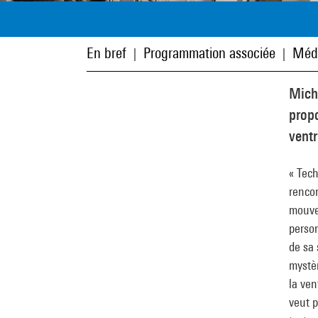
En bref
Programmation associée
Méd
|
|
Mich
propo
ventr
« Tech
rencon
mouvem
person
de sa 
mystè
la ven
veut p