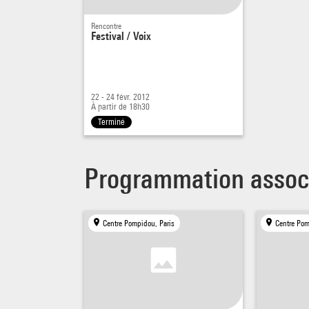
Rencontre
Festival / Voix
Rense
Christ
Pour r
22 - 24 févr. 2012
Clair
À partir de 18h30
Terminé
Programmation assoc
Centre Pompidou, Paris
Centre Pom