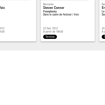
Rencontre
Re
Voix
Steven Connor
Er
Panophonia
Le
Dans le cadre de
Festival / Voix
Da
 2012
22 févr. 2012
24
8h30
À partir de 18h30
À 
Terminé