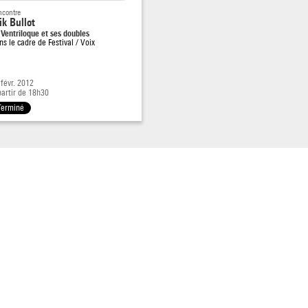
ncontre
ik Bullot
 Ventriloque et ses doubles
ns le cadre de
Festival / Voix
 févr. 2012
partir de 18h30
Terminé