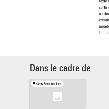
texte 
sortir
contem
créati
monde 
Un hau
dissoc
Une re
D.
Miche
Dans le cadre de
initia
DEJE
Centre Pompidou, Paris
En éch
Le mer
Entrée