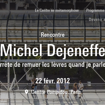
(current)
Le Centre se métamorphose
Programm
Devenir 
Rencontre
Michel Dejeneff
rrête de remuer les lèvres quand je parle
22 févr. 2012
Centre Pompidou, Paris