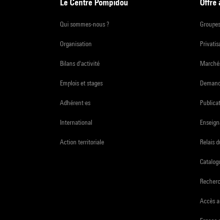
Le Centre Pompidou
Offre
Qui sommes-nous ?
Groupe
Organisation
Privatis
Bilans d'activité
Marchés
Emplois et stages
Demande
Adhérent·es
Publicat
International
Enseign
Action territoriale
Relais 
Catalogu
Recher
Accès a