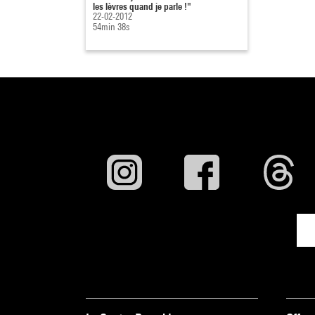
les lèvres quand je parle !"
22-02-2012
54min 38s