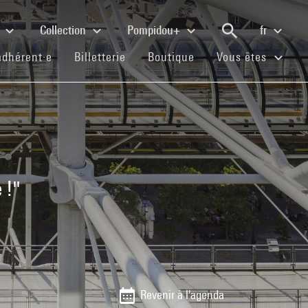
e
Collection
Pompidou+
fr
(current)
(current)
(current)
adhérent·e
Billetterie
Boutique
Vous êtes
e
 !"
Revenir à l'agenda