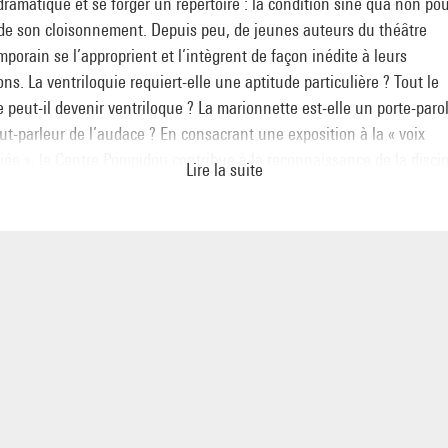
dramatique et se forger un répertoire : la condition sine qua non po
 de son cloisonnement. Depuis peu, de jeunes auteurs du théâtre
porain se l’approprient et l’intègrent de façon inédite à leurs
ons. La ventriloquie requiert-elle une aptitude particulière ? Tout le
peut-il devenir ventriloque ? La marionnette est-elle un porte-paro
t-parleur de l’audace ? En consacrant une exposition à la « voix
iée », le Centre Pompidou contribue à la reconnaissance de la discip
Lire la suite
ncontre singulière sur les multiples facettes de cet art fascinant. »
l Dejeneffe, accompagné de sa célèbre marionnette Tatayet, propo
tion ludique et concrète aux techniques de la ventriloquie. Michel
NEFFE
o à l’exposition “La Voix dissociée”
credi 22 février, 20h30, Petite salle, niveau -1
 dans la limite des places disponibles