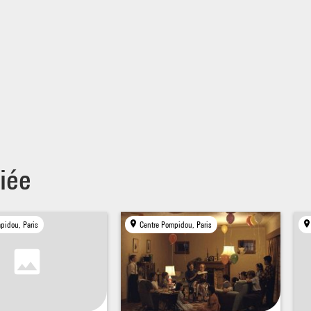
ignement :
ine Bolron, 01 44 78 46 52, christine.bolron@centrepompidou.fr
ecevoir les annonces de nos soirées :
e Couffy, paroleaucentre@centrepompidou.fr
iée
pidou, Paris
Centre Pompidou, Paris