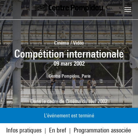
Aller au contenu principal
Centre Pompidou
Cinéma / Vidéo
Compétition internationale
09 mars 2002
Centre Pompidou, Paris
Dans le cadre de
Cinéma du réel 2002
L'événement est terminé
Infos pratiques
En bref
Programmation associée
|
|