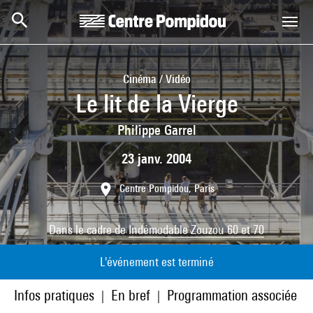
Aller au contenu principal
Centre Pompidou
Cinéma / Vidéo
Le lit de la Vierge
Philippe Garrel
23 janv. 2004
Centre Pompidou, Paris
Dans le cadre de
Indémodable Zouzou 60 et 70
L'événement est terminé
Infos pratiques
En bref
Programmation associée
|
|