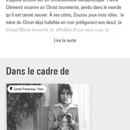
Clémenti incarne un Christ tourmenté, perdu dans le monde
qu'il est censé sauver. À ses côtés, Zouzou joue trois rôles : la
mère du Christ déjà habillée en noir préfigurant son deuil, la
Vierge Marie enceinte et, affublée d'une mini-jupe, la
prostituée Marie-Madeleine, par qui le Christ est très attiré.
Lire la suite
Le tournage commence en Bretagne. La productrice Sylvina
Boissonnas donne à Garrel la possibilité de prolonger le
tournage au Maroc et en Italie, et quoique Garrel ait déjà
Dans le cadre de
filmé deux heures, il décide de modifier son scénario.
Il y a, dans le film, plusieurs scènes mémorables, notamment
Centre Pompidou, Paris
la première scène où la Sainte Vierge essaie de réconforter
son fils, celle de l'entrée du Christ sur un âne où il est
attaqué par des Romains à cheval, et la scène de torture
filmée dans les catacombes. Film culte avec une bande
sonore réalisée par le groupe musical Les jeunes rebelles et
Nico.