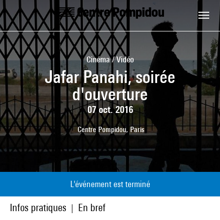
Aller au contenu principal
Centre Pompidou
Cinéma / Vidéo
Jafar Panahi, soirée
d'ouverture
07 oct. 2016
Centre Pompidou, Paris
L'événement est terminé
Infos pratiques
En bref
|