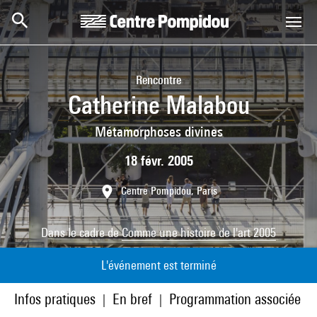
Aller au contenu principal
Centre Pompidou
Rencontre
Catherine Malabou
Métamorphoses divines
18 févr. 2005
Centre Pompidou, Paris
Dans le cadre de
Comme une histoire de l'art 2005
L'événement est terminé
Infos pratiques
En bref
Programmation associée
|
|
|