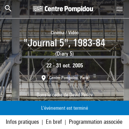
Aller au contenu principal
Centre Pompidou
Cinéma / Vidéo
"Journal 5", 1983-84
(Diary 5)
22 - 31 oct. 2005
Centre Pompidou, Paris
Dans le cadre de
David Perlov
L'événement est terminé
Infos pratiques
En bref
Programmation associée
|
|