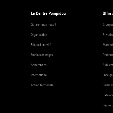
Le Centre Pompidou
Offre
Qui sommes-nous ?
Groupe
Organisation
Privatis
Bilans d'activité
Marchés
Emplois et stages
Demande
Adhérent·es
Publicat
International
Enseign
Action territoriale
Relais 
Catalogu
Recher