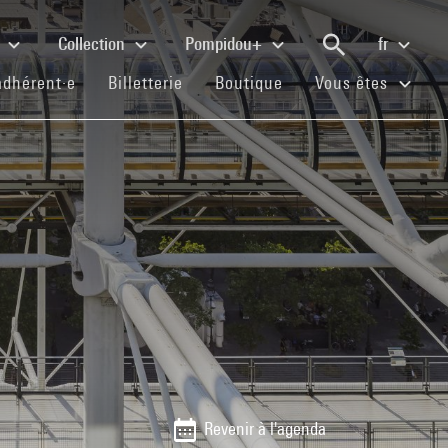
e
Collection
Pompidou+
fr
(current)
(current)
(current)
adhérent·e
Billetterie
Boutique
Vous êtes
Revenir à l'agenda