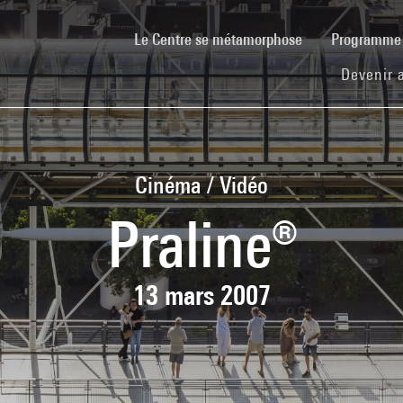
(current)
Le Centre se métamorphose
Programm
Devenir 
Cinéma / Vidéo
Praline®
13 mars 2007