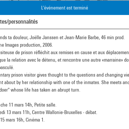
L'événement est terminé
stes/personnalités
nds ta douleur, Joëlle Janssen et Jean-Marie Barbe, 46 min prod.
he Images production, 2006.
siteuse de prison réfléchit aux remises en cause et aux déplaceme
ue la relation avec le détenu, et rencontre une autre «marraine» do
basculé.
ntary prison visitor gives thought to the questions and changing vi
t about by her relationship with one of the inmates. She meets an
doer" whose life has taken an abrupt turn.
he 11 mars 14h, Petite salle.
di 13 mars 11h, Centre Wallonie-Bruxelles - débat.
 15 mars 16h, Cinéma 1.