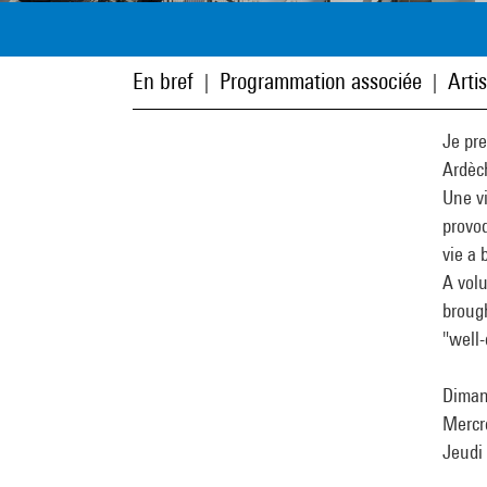
En bref
Programmation associée
Arti
|
|
Je pre
Ardèc
Une vi
provoq
vie a 
A volu
brough
"well-
Dimanc
Mercre
Jeudi