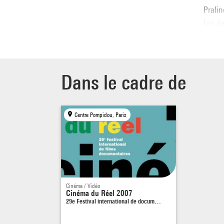
Prali
Les de
Rimbau
les to
Mais i
trouve
Dans le cadre de
Dante 
The t
Centre Pompidou, Paris
to tel
touris
But so
for a
all th
Cinéma / Vidéo
Cinéma du Réel 2007
29e Festival international de docum…
Dimanc
Mardi