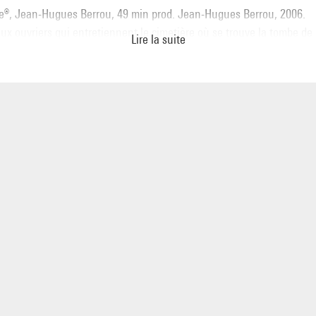
ne®, Jean-Hugues Berrou, 49 min prod. Jean-Hugues Berrou, 2006.
ux ouvriers qui entretiennent le cimetière où se trouve la tombe de
Lire la suite
d en savent long. A Charleville-Mézières, Rimbaud est en chocolat
uristes.
l est des habitants de la ville des Ardennes en crise qui cherchent e
nt les correspondances entre les pierres et les mots, entre les phra
et toutes les autres.
wo employees who look after the cemetery with Rimbaud's tomb have
l. In Charleville-Mézières, Rimbaud is made out of chocolate, for the
ts.
me of the inhabitants of this crisis-ridden town in the Ardennes se
nd find links between stones and words, between the verses of Dant
e others.
he 11 mars 14h, Petite salle - débat.
 13 mars 11h, Centre Wallonie-Bruxelles.