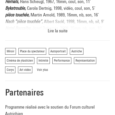
Hernals,
Hans Scheugl, 1967, 16mm, coul, son, 11’
Byketrouble,
Carola Dertnig, 1998, vidéo, coul, son, 5’
pièce touchée,
Martin Arnold, 1989, 16mm, nb, son, 16’
Nach “pièce touchée”,
Albert Sackl, 1998, 16mm, nb, sil, 9’
Hotel Roccalba,
Josef Dabernig, 2008, 35mm, nb, son, 10’
Lire la suite
Bodybuilding,
Ernst Schmidt Jr., 1965-66, 16mm, coul, son, 9’
Livingroom,
Sabine Hiebler & Gerhard Ertl, 1991, 16mm, coul,
son, 5’
Miroir
Place du spectateur
Autoportrait
Autriche
Danke, es hat mich sehr gefreut,
Mara Mattuschka, 1987,
Cinéma de plasticien
Intimité
Performance
Représentation
16mm, nb, son, 2’
Programme réalisé avec le soutien du Forum culturel
Corps
Art vidéo
Voir plus
Autrichien.
Lien Web :
http://www.fca-fr.com/
Partenaires
Programme réalisé avec le soutien du Forum culturel
Autrichien