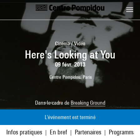
Aller au contenu principal
Centre Pompidou
Cinéma / Vidéo
Here's Looking at You
09 févr. 2013
Centre Pompidou, Paris
Dans le cadre de
Breaking Ground
L'événement est terminé
Infos pratiques
En bref
Partenaires
Programmati
|
|
|