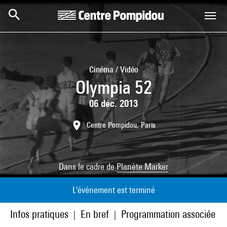
Aller au contenu principal
Centre Pompidou
Cinéma / Vidéo
Olympia 52
06 déc. 2013
Centre Pompidou, Paris
Dans le cadre de
Planète Marker
L'événement est terminé
Infos pratiques
En bref
Programmation associée
|
|
|