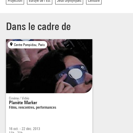
Projection
Europe de l'Est
Jeux Olympiques
Censure
Dans le cadre de
Centre Pompidou, Paris
Cinéma / Vidéo
Planète Marker
Films, rencontres, performances
16 oct. - 22 déc. 2013
11h - 21h