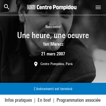
Aller au contenu principal
Centre Pompidou
Rencontre
Une heure, une oeuvre
Yan Maresz
21 mars 2007
Centre Pompidou, Paris
L'événement est terminé
Infos pratiques
En bref
Programmation associée
|
|
|