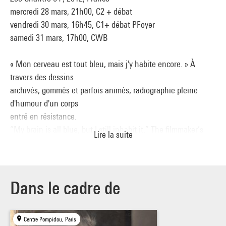
mercredi 28 mars, 21h00, C2 + débat
vendredi 30 mars, 16h45, C1+ débat PFoyer
samedi 31 mars, 17h00, CWB
« Mon cerveau est tout bleu, mais j'y habite encore. » À
travers des dessins
archivés, gommés et parfois animés, radiographie pleine
d'humour d'un corps
entré en résistance.
“My brain is all blue, but I still inhabit it.” The filmmaker’s
Lire la suite
archived,
rubbed out and sometimes
animated pencil sketches make this film into a playful x-ray of
a body in
Dans le cadre de
resistance.
Centre Pompidou, Paris