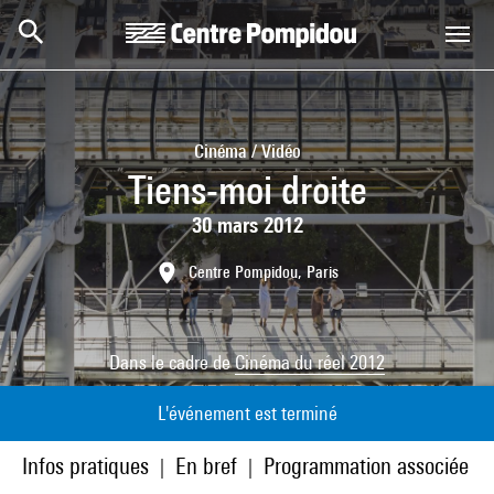
Aller au contenu principal
Centre Pompidou
Cinéma / Vidéo
Tiens-moi droite
30 mars 2012
Centre Pompidou, Paris
Dans le cadre de
Cinéma du réel 2012
L'événement est terminé
Infos pratiques
En bref
Programmation associée
|
|
|