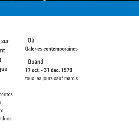
Où
 sur
Galeries contemporaines
ant
t
Quand
 que
17 oct. - 31 déc. 1979
tous les jours sauf mardis
écentes
e
re
endues