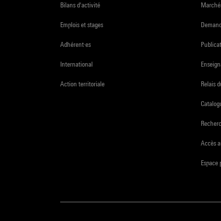
Bilans d'activité
Marchés
Emplois et stages
Demande
Adhérent·es
Publicat
International
Enseign
Action territoriale
Relais 
Catalogu
Recher
Accès a
Espace 