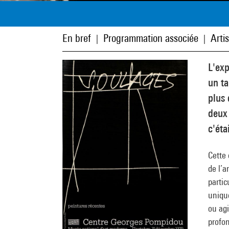
En bref
Programmation associée
Arti
|
|
L'exp
un ta
plus 
deux 
c'éta
Cette 
de l’a
partic
unique
ou agi
profon