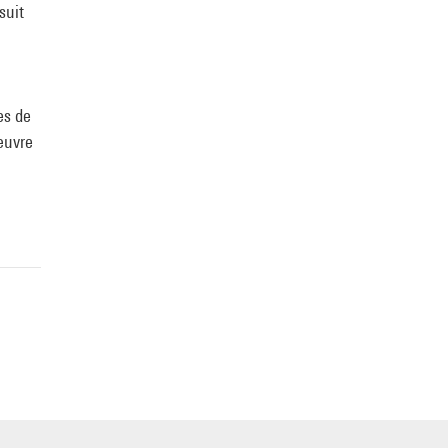
suit
es de
œuvre