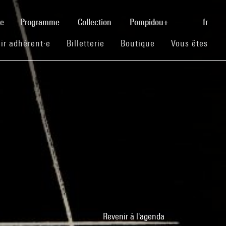
(current)
se
Programme
Collection
Pompidou+
fr
(current)
(current)
(current)
ir adhérent·e
Billetterie
Boutique
Vous êtes
Revenir à l'agenda