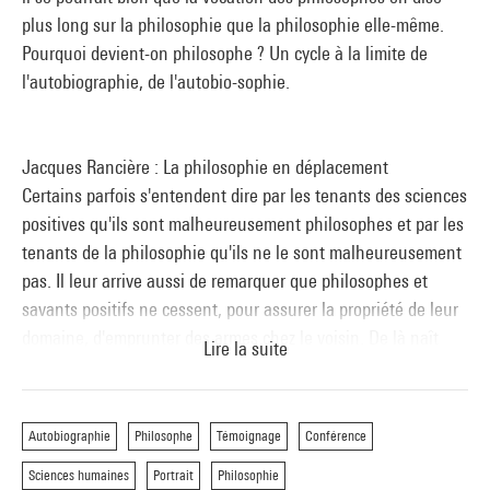
plus long sur la philosophie que la philosophie elle-même.
Pourquoi devient-on philosophe ? Un cycle à la limite de
l'autobiographie, de l'autobio-sophie.
Jacques Rancière : La philosophie en déplacement
Certains parfois s'entendent dire par les tenants des sciences
positives qu'ils sont malheureusement philosophes et par les
tenants de la philosophie qu'ils ne le sont malheureusement
pas. Il leur arrive aussi de remarquer que philosophes et
savants positifs ne cessent, pour assurer la propriété de leur
domaine, d'emprunter des armes chez le voisin. De là naît
Lire la suite
une singulière attention aux procédures séparant domaines,
discours et légitimités. De là naît aussi le désir d'inventer des
formes du déplacement philosophique qui rendent récits et
Autobiographie
Philosophe
Témoignage
Conférence
arguments à l'égalité de la langue et de la pensée.
Sciences humaines
Portrait
Philosophie