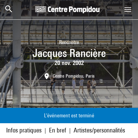
Aller au contenu principal
Centre Pompidou
Rencontre
Jacques Rancière
20 nov. 2002
Centre Pompidou, Paris
L'événement est terminé
Infos pratiques
En bref
Artistes/personnalités
|
|