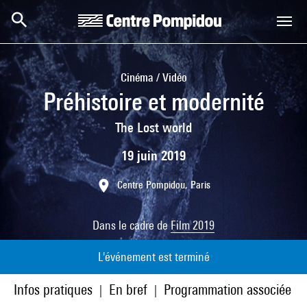
Aller au contenu principal
Centre Pompidou
Cinéma / Vidéo
Préhistoire et modernité
The Lost world
19 juin 2019
Centre Pompidou, Paris
Dans le cadre de
Film 2019
L'événement est terminé
Infos pratiques
En bref
Programmation associée
|
|
|