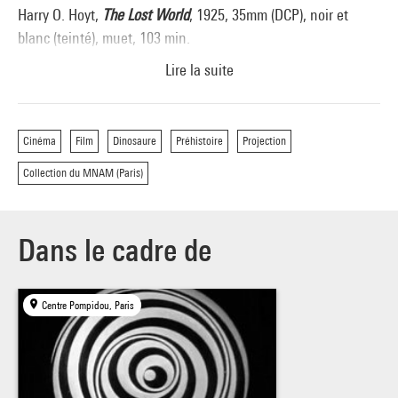
Harry O. Hoyt,
The Lost World
, 1925, 35mm (DCP), noir et
blanc (teinté), muet, 103 min.
Lire la suite
Séance présentée par
Maria Stavrinaki
(co-commissaire de
l’exposition « Préhistoire, une énigme moderne »). Projection
de la version restaurée du film par Lobster Films en 2016.
Cinéma
Film
Dinosaure
Préhistoire
Projection
Collection du MNAM (Paris)
Remerciements :
Maria Stavrinaki et Lobster Films (Paris)
Dans le cadre de
Centre Pompidou, Paris