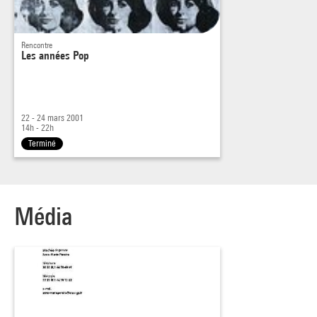
Catherine McRae, violoniste
Frank Funaro, percussioniste
Rencontre
Les années Pop
Chaque séance s’achève par une table ronde.
22 - 24 mars 2001
14h - 22h
Terminé
Média