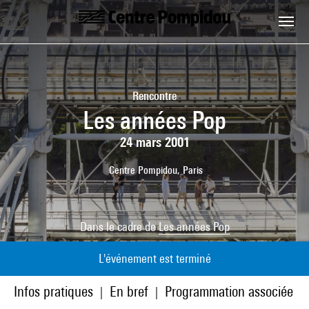
Aller au contenu principal
Centre Pompidou
Rencontre
Les années Pop
24 mars 2001
Centre Pompidou, Paris
Dans le cadre de
Les années Pop
L'événement est terminé
Infos pratiques
En bref
Programmation associée
|
|
|