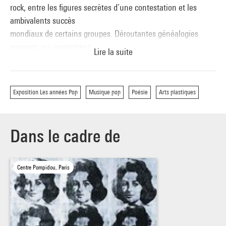
rock, entre les figures secrètes d’une contestation et les
ambivalents succès
mondiaux de certains groupes. Déroutantes généalogies
souvent, qui permettent
Lire la suite
de retrouver Patti Smith et Nick Tosches, à la croisée,
envoûtante, de ces
interrogations, dans des performances qui mêleront
Exposition Les années Pop
Musique pop
Poésie
Arts plastiques
justement musique et poésie.
Par ordre d’intervention :
Dans le cadre de
Mark Francis, historien d’art et auteur du catalogue de
l’exposition
Centre Pompidou, Paris
Greil Marcus, essayiste
Nick Tosches, essayiste et écrivain
Patti Smith, chanteuse et poète
Oliver Ray, guitariste