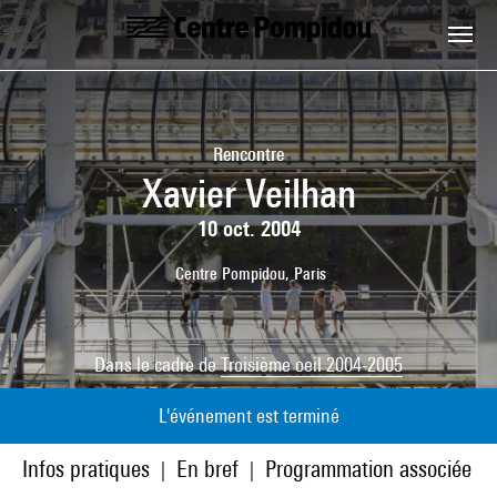
Aller au contenu principal
Centre Pompidou
Rencontre
Xavier Veilhan
10 oct. 2004
Centre Pompidou, Paris
Dans le cadre de
Troisième oeil 2004-2005
L'événement est terminé
Infos pratiques
En bref
Programmation associée
|
|
|