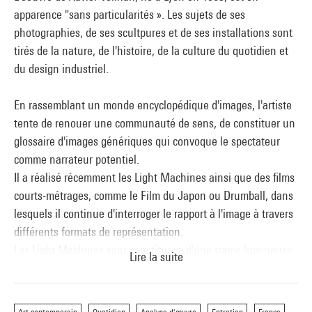
apparence "sans particularités ». Les sujets de ses
photographies, de ses scultpures et de ses installations sont
tirés de la nature, de l'histoire, de la culture du quotidien et
du design industriel.
En rassemblant un monde encyclopédique d'images, l'artiste
tente de renouer une communauté de sens, de constituer un
glossaire d'images génériques qui convoque le spectateur
comme narrateur potentiel.
Il a réalisé récemment les Light Machines ainsi que des films
courts-métrages, comme le Film du Japon ou Drumball, dans
lesquels il continue d'interroger le rapport à l'image à travers
différents formats de représentation.
Les Light Machines sont constituées d'une trame lumineuse
Lire la suite
faite de milliers d'ampoules. Chaque ampoule diffuse une
information, à la manière de pixels agrandis, par
l'intermédiaire des différences d'intensité lumineuse. La Light