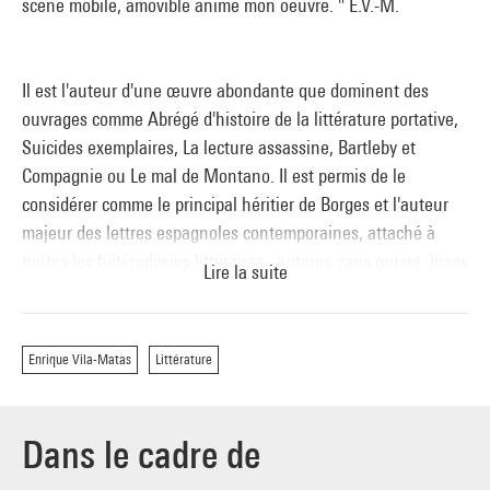
scène mobile, amovible anime mon oeuvre. " E.V.-M.
Il est l'auteur d'une œuvre abondante que dominent des
ouvrages comme Abrégé d'histoire de la littérature portative,
Suicides exemplaires, La lecture assassine, Bartleby et
Compagnie ou Le mal de Montano. Il est permis de le
considérer comme le principal héritier de Borges et l'auteur
majeur des lettres espagnoles contemporaines, attaché à
toutes les hétérodoxies littéraires : auteurs sans œuvre, livres
Lire la suite
inachevables, obsession de la pseudonymie, etc. Si Thomas
Pynchon ou Don DeLillo peuvent incarner le souffle de
l'épopée post-moderne, Vila-Matas est, quant à lui, à
Enrique Vila-Matas
Littérature
l'opposé, le défenseur d'une littérature qui trouve dans son
essentielle vanité les raisons de son existence.
Dans le cadre de