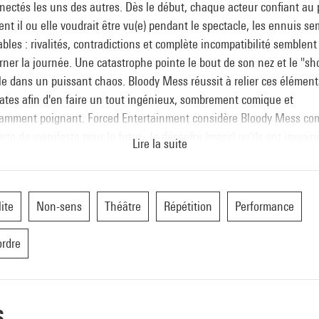
ectés les uns des autres. Dès le début, chaque acteur confiant au 
t il ou elle voudrait être vu(e) pendant le spectacle, les ennuis s
ables : rivalités, contradictions et complète incompatibilité semblent
ner la journée. Une catastrophe pointe le bout de son nez et le "s
e dans un puissant chaos. Bloody Mess réussit à relier ces élément
ates afin d'en faire un tout ingénieux, sombrement comique et
amment poignant. Forced Entertainment considère Bloody Mess c
rte de manifeste pour le futur ; le désordre (mess) qu'ils ont imagin
Lire la suite
st grand, sanglant (bloody) et beau.
 1984, le collectif d'artistes britanniques Forced Entertainment (Ro
lite
Non-sens
Théâtre
Répétition
Performance
, Tim Etchells, Richard Lowdon, Claire Marshall, Cathy Naden, Terry
or) explore les multiples formes du théâtre, de l'installation, des
rdre
ux médias, de la vidéo et du cinéma. Du solo au travail de groupe,
cle à structure fixe au spectacle d'improvisation, Forced joue avec l
ères qui séparent la fiction des
ents du réel. Provocants, ils explorent les mythologies, les défis, l
s