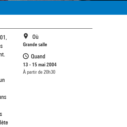
Où
01,
Grande salle
es
nt.
Quand
13 - 15 mai 2004
À partir de 20h30
 un
uns
s
lète