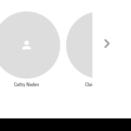
s
ent
don,
ley
Cathy Naden
Claire Marshall