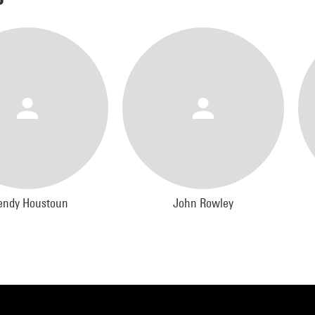
et les cauchemars de la vie urbaine d'aujourd'hui. Pour enrichir leur
itions, ils collaborent avec des artistes d'autres disciplines notamm
tuart pour la danse.
eption :
d Entertainment
ormers :
 Arthur, Davis Freeman, Wendy Houstoun, Jerry Killick, Richard Low
e Marshall, Cathy Naden, Terry O'Connor, Bruno Roubicek, John Row
 en scène :
chells
ndy Houstoun
John Rowley
 :
tchells & la compagnie
r :
rd Lowdon
ères :
 Edwards
oduction :