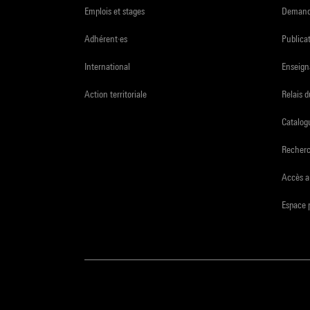
Emplois et stages
Demande
Adhérent·es
Publicat
International
Enseign
Action territoriale
Relais 
Catalogu
Recher
Accès a
Espace 