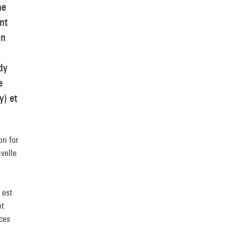
he
nt
in
dy
e
y) et
on for
uvelle
 est
et
nces