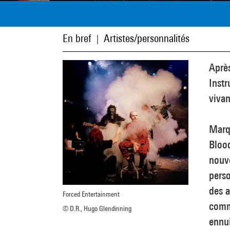
En bref
Artistes/personnalités
|
Aprè
Instr
vivan
Marqu
Blood
nouve
perso
des a
Forced Entertainment
comme
© D.R., Hugo Glendinning
ennui