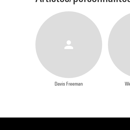
rêves 
propos
Meg S
- Conc
Force
- Perf
Robin
Clair
- Mise
Tim Et
Davis Freeman
We
- Texte
Tim E
- Déco
Richa
- Lumi
Nigel
- Copr