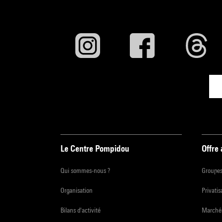
Festi
Rotte
/ Wie
Les re
Festiv
Le Centre Pompidou
Offre
Qui sommes-nous ?
Groupe
Organisation
Privatis
Bilans d'activité
Marchés