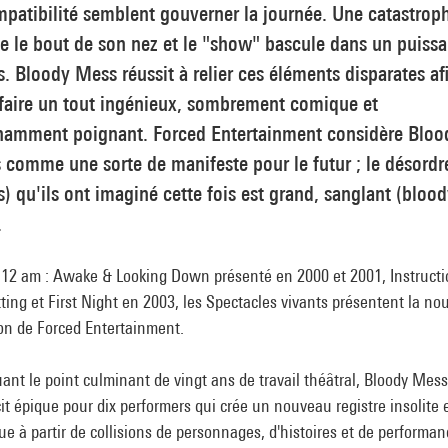
patibilité semblent gouverner la journée. Une catastrop
e le bout de son nez et le "show" bascule dans un puissa
. Bloody Mess réussit à relier ces éléments disparates af
 faire un tout ingénieux, sombrement comique et
namment poignant. Forced Entertainment considère Bloo
comme une sorte de manifeste pour le futur ; le désordr
) qu'ils ont imaginé cette fois est grand, sanglant (blood
.
 12 am : Awake & Looking Down présenté en 2000 et 2001, Instructi
ting et First Night en 2003, les Spectacles vivants présentent la no
on de Forced Entertainment.
nt le point culminant de vingt ans de travail théâtral, Bloody Mess
it épique pour dix performers qui crée un nouveau registre insolite 
e à partir de collisions de personnages, d'histoires et de performa