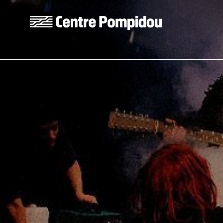
Aller au contenu principal
Centre Pompidou