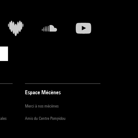
 /
mpidou
t
Espace Mécènes
Merci à nos mécènes
iales
Amis du Centre Pompidou