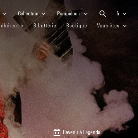
e
Collection
Pompidou+
fr
(current)
(current)
(current)
adhérent·e
Billetterie
Boutique
Vous êtes
Revenir à l'agenda