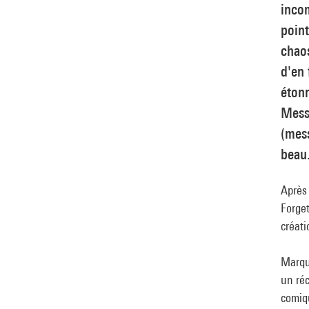
incom
point
chaos
d'en
éton
Mess 
(mess
beau
Après
Forget
créati
Marqua
un réc
comiqu