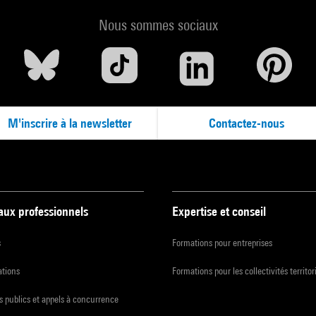
val THEATERFORMEN, Hanovre / KunstenFESTIVALdesArts, Bruxelles
Nous sommes sociaux
rdamse Schouwburg, Rotterdam / Les Spectacles vivants-Centre Po
ner Festwochen, Vienne.
présentations du travail en cours ont été coproduites par le Spiel Ar
al, Munich.
M'inscrire à la newsletter
Contactez-nous
 aux professionnels
Expertise et conseil
s
Formations pour entreprises
ations
Formations pour les collectivités territor
 publics et appels à concurrence