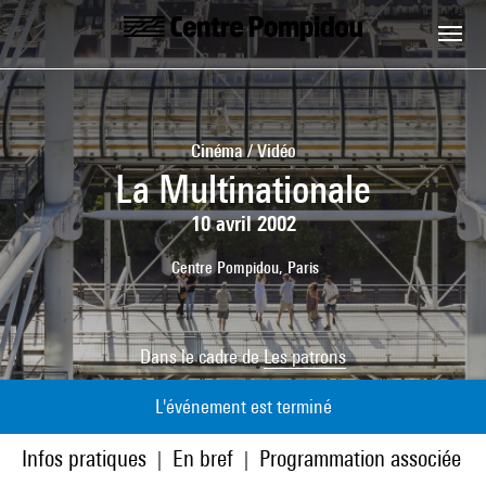
Aller au contenu principal
Centre Pompidou
Cinéma / Vidéo
La Multinationale
10 avril 2002
Centre Pompidou, Paris
Dans le cadre de
Les patrons
L'événement est terminé
Infos pratiques
En bref
Programmation associée
|
|
|