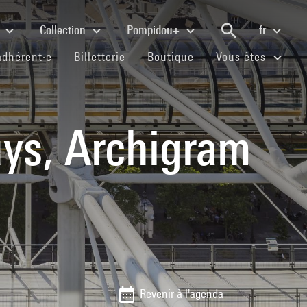
e
Collection
Pompidou+
fr
(current)
(current)
(current)
adhérent·e
Billetterie
Boutique
Vous êtes
uys, Archigram
Revenir à l'agenda