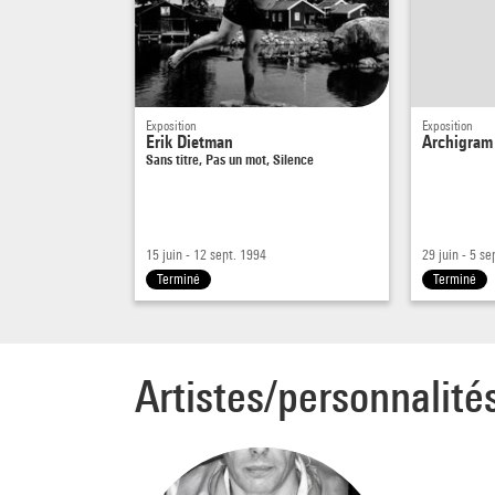
Exposition
Exposition
Erik Dietman
Archigram
Sans titre, Pas un mot, Silence
15 juin - 12 sept. 1994
29 juin - 5 se
Terminé
Terminé
Artistes/personnalité