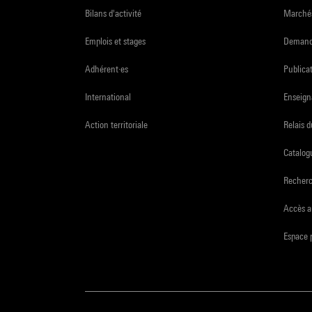
Bilans d'activité
Marchés
Emplois et stages
Demande
Adhérent·es
Publicat
International
Enseign
Action territoriale
Relais 
Catalogu
Recher
Accès a
Espace 