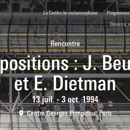
(current)
Le Centre se métamorphose
Programm
Devenir 
Rencontre
positions : J. Be
et E. Dietman
13 juil. - 3 oct. 1994
Centre Georges Pompidou, Paris