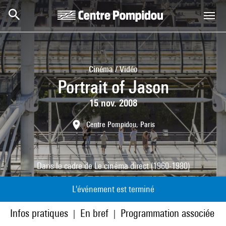
Aller au contenu principal
Centre Pompidou
Cinéma / Vidéo
Portrait of Jason
15 nov. 2008
Centre Pompidou, Paris
Dans le cadre de
Le cinéma direct (1960-1980)
L'événement est terminé
Infos pratiques
En bref
Programmation associée
|
|