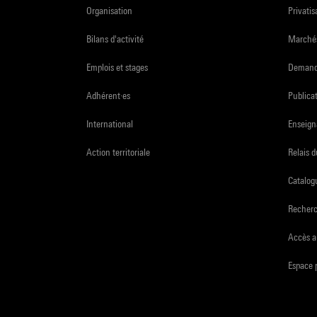
Organisation
Privatis
Bilans d'activité
Marchés
Emplois et stages
Demande
Adhérent·es
Publicat
International
Enseign
Action territoriale
Relais 
Catalogu
Recher
Accès a
Espace 