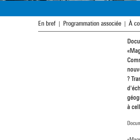
En bref
Programmation associée
À co
|
|
Docum
«Mage
Comme
nouve
? Tra
d'éch
géogr
à cel
Docume
«Mage 