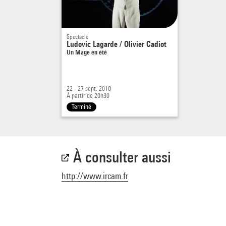
Spectacle
Ludovic Lagarde / Olivier Cadiot
Un Mage en été
22 - 27 sept. 2010
À partir de 20h30
Terminé
À consulter aussi
http://www.ircam.fr