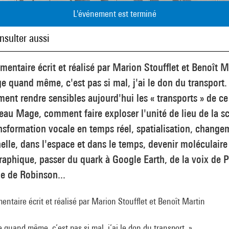
L'événement est terminé
nsulter aussi
entaire écrit et réalisé par Marion Stoufflet et Benoît M
 quand même, c'est pas si mal, j'ai le don du transport.
nt rendre sensibles aujourd'hui les « transports » de ce
au Mage, comment faire exploser l'unité de lieu de la s
nsformation vocale en temps réel, spatialisation, change
elle, dans l'espace et dans le temps, devenir moléculaire
aphique, passer du quark à Google Earth, de la voix de P
le de Robinson...
ntaire écrit et réalisé par Marion Stoufflet et Benoît Martin
quand même, c’est pas si mal, j’ai le don du transport. »