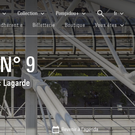
e
Collection
Pompidou+
fr
(current)
(current)
(current)
adhérent·e
Billetterie
Boutique
Vous êtes
 N° 9
c Lagarde
Revenir à l'agenda