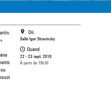
Où
artin.
Salle Igor Stravinsky
 »
Quand
cène
22 - 23 sept. 2010
ments
À partir de 19h30
 ou
roust