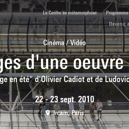
(current)
Le Centre se métamorphose
Programm
Devenir 
Cinéma / Vidéo
es d'une oeuvre
e en été" d'Olivier Cadiot et de Ludovi
22 - 23 sept. 2010
Ircam, Paris