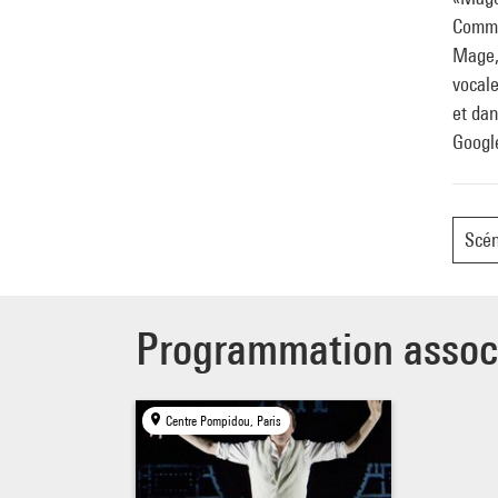
Comme
Mage, 
vocale
et dan
Google
Scé
Programmation assoc
Centre Pompidou, Paris