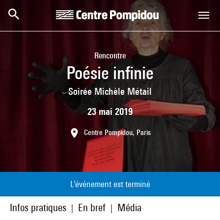
Aller au contenu principal
Centre Pompidou
Rencontre
Poésie infinie
Soirée Michèle Métail
23 mai 2019
Centre Pompidou, Paris
L'événement est terminé
Infos pratiques
En bref
Média
|
|