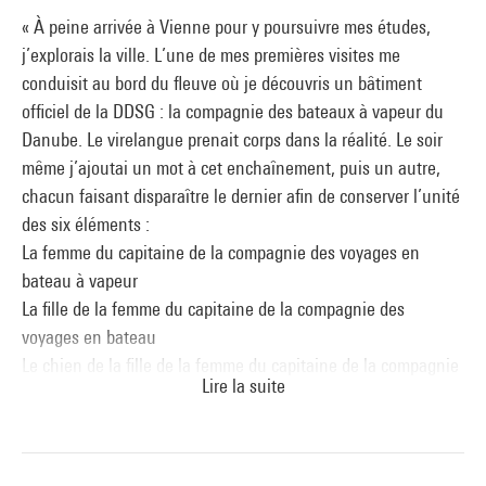
2888
(Création)
« À peine arrivée à Vienne pour y poursuivre mes études,
Commencé à la fin de l’année 1972 à Vienne (Autriche), le
j’explorais la ville. L’une de mes premières visites me
poème infini
Compléments de noms
se fonde sur un mot très
conduisit au bord du fleuve où je découvris un bâtiment
connu, souvent cité pour illustrer la capacité de la langue
officiel de la DDSG : la compagnie des bateaux à vapeur du
allemande à créer des mots composés à volonté : der
Danube. Le virelangue prenait corps dans la réalité. Le soir
Donaudampfschifffahrtsgesellschaftskapitän soit en français
même j’ajoutai un mot à cet enchaînement, puis un autre,
une succession de six mots : le capitaine de la compagnie
chacun faisant disparaître le dernier afin de conserver l’unité
des voyages en bateau à vapeur du Danube
des six éléments :
La femme du capitaine de la compagnie des voyages en
Signe multiplicatif
(Nouvelle version )
bateau à vapeur
Comme 2888,
Signe multiplicatif
est une œuvre infinie. Elle
La fille de la femme du capitaine de la compagnie des
se fonde sur un ensemble de trois collections : celle de
voyages en bateau
multiples significations et occurrences de la lettre X , issues
Le chien de la fille de la femme du capitaine de la compagnie
de tous les champs de la pensée et de la vie, celle de
Lire la suite
des voyages
citations en chiasme, figure de style de forme ABBA et celle
La niche du chien de la fille de la femme du capitaine de la
de photos représentant une grande variété de croisements,
compagnie
de formes en X, prises au hasard de mes déplacements.
Le tapis de la niche du chien de la fille de la femme du
Les matériaux collectés depuis 1994 sont des « réservoirs »