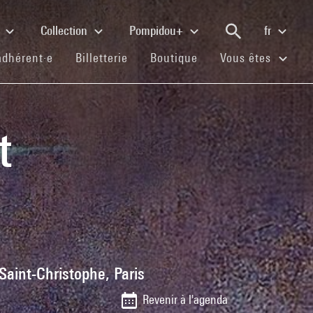
e
Collection
Pompidou+
fr
(current)
(current)
(current)
adhérent·e
Billetterie
Boutique
Vous êtes
t
-Saint-Christophe, Paris
Revenir à l'agenda