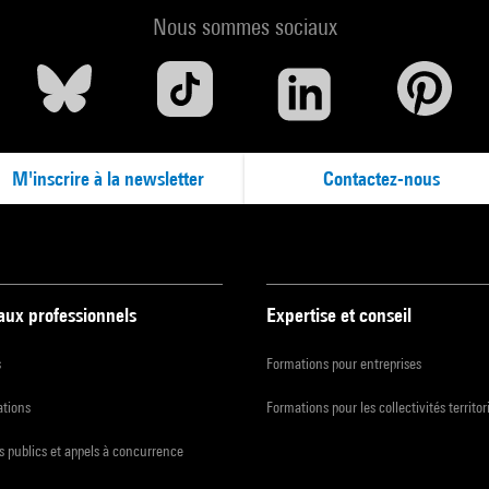
Nous sommes sociaux
de la musique, amphithéâtre
rée libre, dans la limite des places disponibles
uction : Le Balcon, Ircam – Centre Pompidou, Philharmonie de Paris
M'inscrire à la newsletter
Contactez-nous
 aux professionnels
Expertise et conseil
s
Formations pour entreprises
ations
Formations pour les collectivités territor
 publics et appels à concurrence