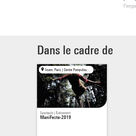
l’eng
Karlh
Le Ba
Orche
Dans le cadre de
Choeu
Maxim
Damie
Ircam, Paris | Centre Pompidou, Paris
Nieto
Flore
Pasca
Myrtil
Margu
Spectacle | Événement
Cathe
ManiFeste-2019
Agath