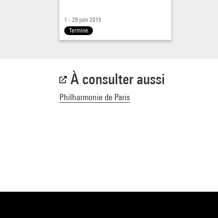
Interp
Damie
1 - 29 juin 2019
Terminé
Alpho
Clair
Alice 
Lavan
À consulter aussi
six se
Emman
Philharmonie de Paris
Henri
Math
Guy D
Emilie
Samed
Clés d
Laure