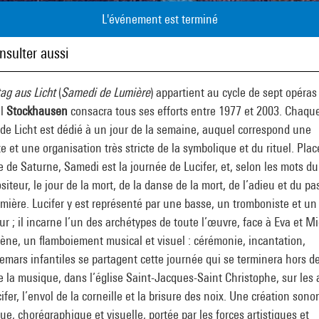
L'événement est terminé
nsulter aussi
ag aus Licht
(
Samedi de Lumière
) appartient au cycle de sept opéras
el
Stockhausen
consacra tous ses efforts entre 1977 et 2003. Chaqu
de Licht est dédié à un jour de la semaine, auquel correspond une
e et une organisation très stricte de la symbolique et du rituel. Pla
te de Saturne, Samedi est la journée de Lucifer, et, selon les mots du
iteur, le jour de la mort, de la danse de la mort, de l’adieu et du p
umière. Lucifer y est représenté par une basse, un tromboniste et un
r ; il incarne l’un des archétypes de toute l’œuvre, face à Eva et Mi
ène, un flamboiement musical et visuel : cérémonie, incantation,
mars infantiles se partagent cette journée qui se terminera hors de
e la musique, dans l’église Saint-Jacques-Saint Christophe, sur les
ifer, l’envol de la corneille et la brisure des noix. Une création sonor
ue, chorégraphique et visuelle, portée par les forces artistiques et