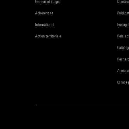
Emplois et stages
Demande
Adhérent·es
Publicat
International
Enseign
Action territoriale
Relais 
Catalogu
Recher
Accès a
Espace 