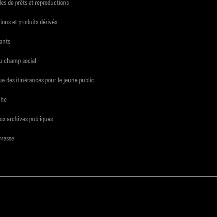
s de prêts et reproductions
ions et produits dérivés
ants
du champ social
e des itinérances pour le jeune public
che
ux archives publiques
presse