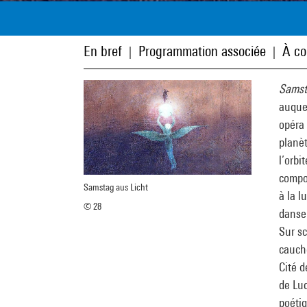
En bref
Programmation associée
À co
|
|
Samst
auqu
opéra 
planèt
l’orbi
compos
Samstag aus Licht
à la l
© 28
danseu
Sur sc
cauche
Cité d
de Luc
poétiq