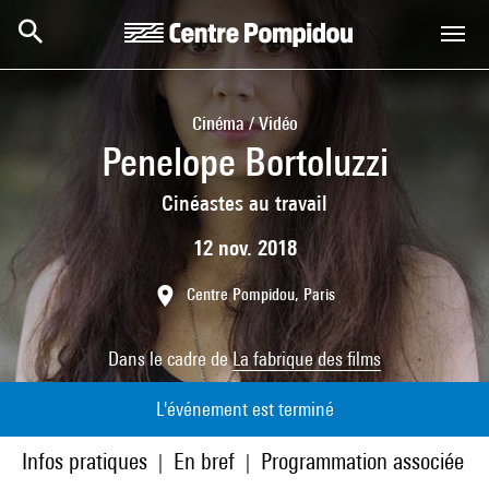
Aller au contenu principal
Centre Pompidou
Cinéma / Vidéo
Penelope Bortoluzzi
Cinéastes au travail
12 nov. 2018
Centre Pompidou, Paris
Dans le cadre de
La fabrique des films
L'événement est terminé
Infos pratiques
En bref
Programmation associée
|
|
|