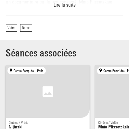
un documentaire qui lui est consacré, Maïa Plissetskaïa
Lire la suite
assoluta, et un enregistrement du Boléro de Béjart qu'elle
dansait à la fin de sa carrière.
Vidéo
Danse
Enfin, Le Tournant de la vie, qui porte à l'écran un autre
grand danseur russe, Mikhail Baryshnikov, deux ans après
son transfuge à l'Ouest, lors d'une tournée du ballet du Kirov.
Séances associées
Centre Pompidou, Paris
Centre Pompidou, P
Cinéma / Vidéo
Cinéma / Vidéo
Nijinski
Maïa Plissetskaï