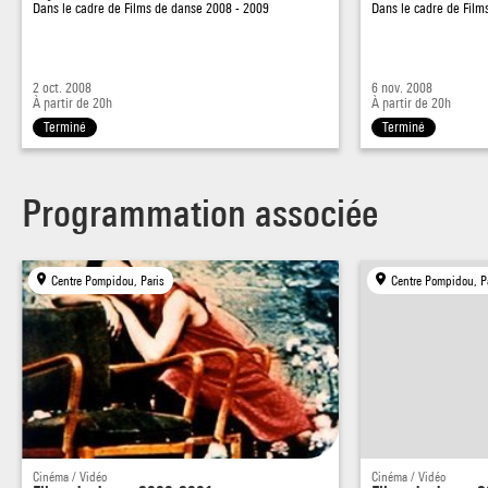
Dans le cadre de
Films de danse 2008 - 2009
Dans le cadre de
Film
2 oct. 2008
6 nov. 2008
À partir de 20h
À partir de 20h
Terminé
Terminé
Programmation associée
Centre Pompidou, Paris
Centre Pompidou, P
Cinéma / Vidéo
Cinéma / Vidéo