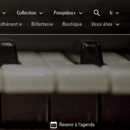
e
Collection
Pompidou+
fr
(current)
(current)
(current)
adhérent·e
Billetterie
Boutique
Vous êtes
Revenir à l'agenda