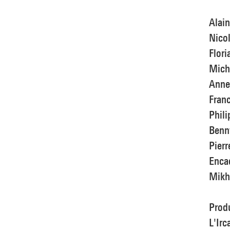
Alain
Nicol
Flori
Mich
Anne
Fran
Phili
Benn
Pierr
Enca
Mikh
Prod
L'Irc