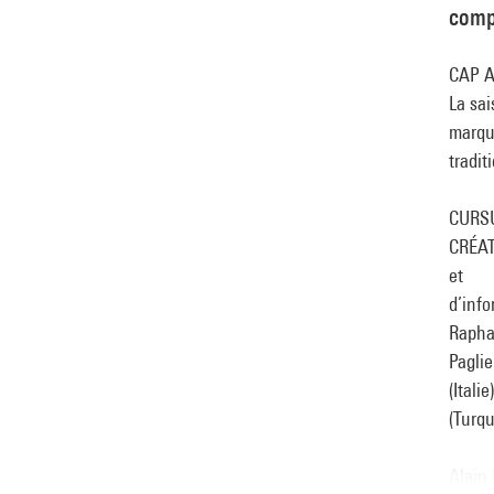
comp
CAP 
La sai
marque
tradit
CURS
CRÉAT
et
d’info
Rapha
Paglie
(Itali
(Turqu
Alain 