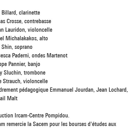
 Billard, clarinette
as Crosse, contrebasse
an Lauridon, violoncelle
el Michalakakos, alto
 Shin, soprano
cesca Paderni, ondes Martenot
ppe Pannier, banjo
y Sluchin, trombone
e Strauch, violoncelle
drement pédagogique Emmanuel Jourdan, Jean Lochard,
ail Malt
uction Ircam-Centre Pompidou.
am remercie la Sacem pour les bourses d'études aux