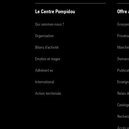
Le Centre Pompidou
Offre
Qui sommes-nous ?
Groupe
Organisation
Privatis
Bilans d'activité
Marchés
Emplois et stages
Demande
Adhérent·es
Publicat
International
Enseign
Action territoriale
Relais 
Catalogu
Recher
Accès a