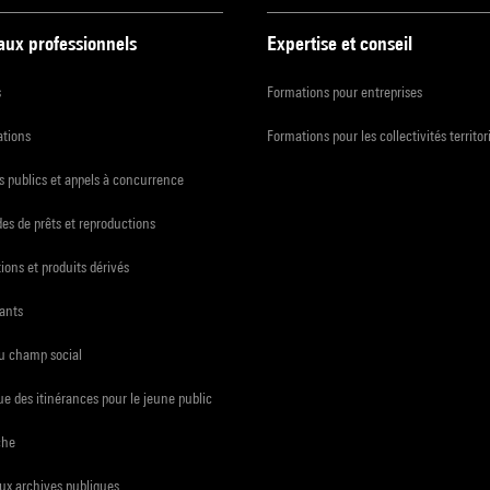
 aux professionnels
Expertise et conseil
s
Formations pour entreprises
ations
Formations pour les collectivités territor
 publics et appels à concurrence
s de prêts et reproductions
ions et produits dérivés
ants
du champ social
e des itinérances pour le jeune public
che
ux archives publiques