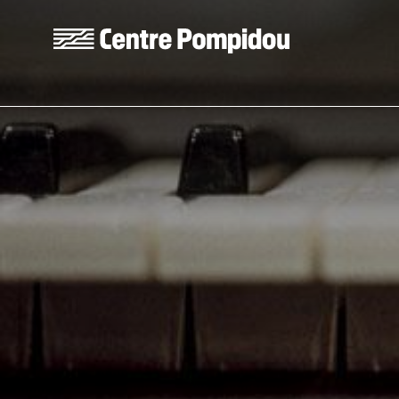
Aller au contenu principal
Centre Pompidou