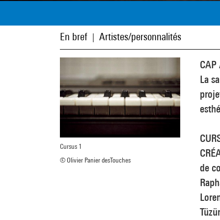
En bref
Artistes/personnalités
|
CAP 
La sa
proje
esthé
CURS
Cursus 1
CRÉA
© Olivier Panier desTouches
de co
Rapha
Loren
Tüzün