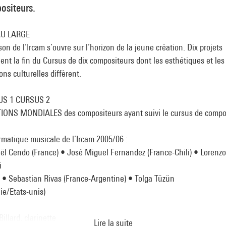
ositeurs.
AU LARGE
son de l’Ircam s’ouvre sur l’horizon de la jeune création. Dix projets
nt la fin du Cursus de dix compositeurs dont les esthétiques et les
ions culturelles diffèrent.
US 1 CURSUS 2
IONS MONDIALES des compositeurs ayant suivi le cursus de compo
rmatique musicale de l’Ircam 2005/06 :
ël Cendo (France) • José Miguel Fernandez (France-Chili) • Lorenzo
i
e) • Sebastian Rivas (France-Argentine) • Tolga Tüzün
ie/Etats-unis)
Billard, clarinette
Lire la suite