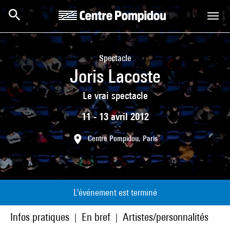
Aller au contenu principal
Centre Pompidou
Spectacle
Joris Lacoste
Le vrai spectacle
11 - 13 avril 2012
Centre Pompidou, Paris
L'événement est terminé
Infos pratiques
En bref
Artistes/personnalités
|
|