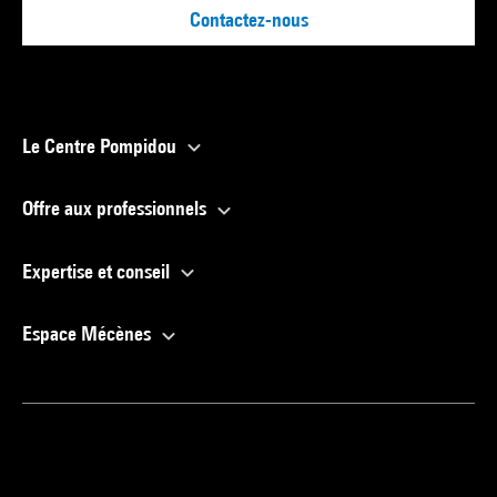
production dramatique et avec le soutien en résidence du
Contactez-nous
Théâtre Garonne à
Toulouse, du Vivat, scène conventionnée d'Armentières, du
Quartz, scène
nationale de Brest et de la Fonderie au Mans.
Le Centre Pompidou
Offre aux professionnels
Expertise et conseil
Espace Mécènes