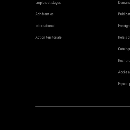
Emplois et stages
Demande
Adhérent·es
Publicat
International
Enseign
Action territoriale
Relais 
Catalogu
Recher
Accès a
Espace 