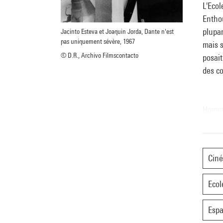
L'Eco
Entho
plupar
Jacinto Esteva et Joaquin Jorda, Dante n'est
pas uniquement sévère, 1967
mais s
© D.R., Archivo Filmscontacto
posait
des c
Homma
La bio
réalis
d'un c
Ciné
années
antifr
Ecol
Esp