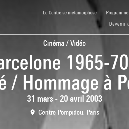
(current)
Le Centre se métamorphose
Programm
Devenir 
Cinéma / Vidéo
arcelone 1965-70
ié / Hommage à P
31 mars - 20 avril 2003
Centre Pompidou, Paris