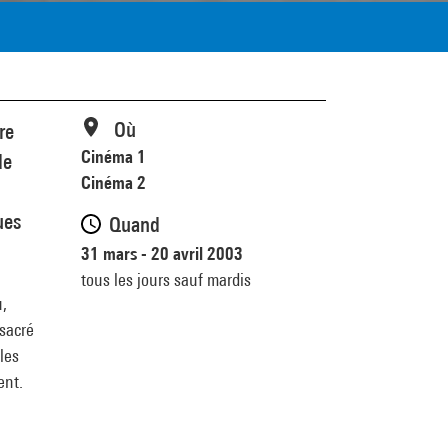
Où
re
Cinéma 1
de
Cinéma 2
ues
Quand
31 mars - 20 avril 2003
tous les jours sauf mardis
u,
nsacré
les
ent.