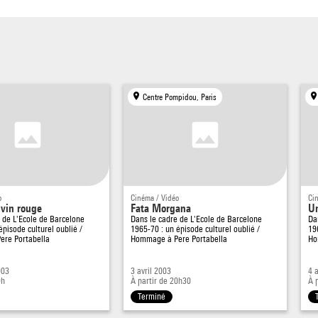
Centre Pompidou, Paris
o
Cinéma / Vidéo
Ci
 vin rouge
Fata Morgana
U
e de
L'Ecole de Barcelone
Dans le cadre de
L'Ecole de Barcelone
Da
épisode culturel oublié /
1965-70 : un épisode culturel oublié /
19
re Portabella
Hommage à Pere Portabella
Ho
003
3 avril 2003
4 
9h
À partir de 20h30
À 
Terminé