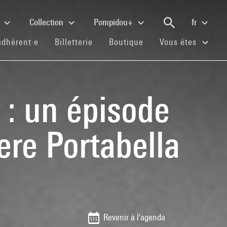
e
Collection
Pompidou+
fr
(current)
(current)
(current)
adhérent·e
Billetterie
Boutique
Vous êtes
 : un épisode
ere Portabella
Revenir à l'agenda