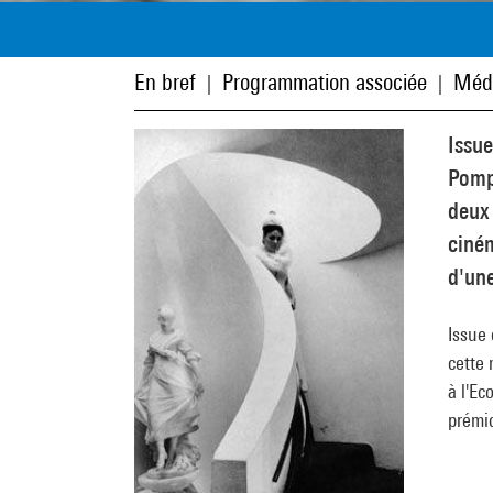
En bref
Programmation associée
Méd
|
|
Issue
Pompi
deux 
ciném
d'une
Issue 
cette 
à l'Ec
prémic