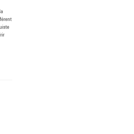
la
férent
uiste
rir
e
ppement
 des