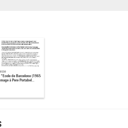
resse
 "Ecole de Barcelone (1965
age à Pere Portabel...
s