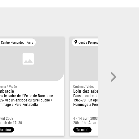
Centre Pompidou, Paris
Centre Pompidou, Paris
néma / Vidéo
Cinéma / Vidéo
mbracle
Loin des arbres
ns le cadre de
L'Ecole de Barcelone
Dans le cadre de
L'Ecole de Barcelone
65-70 : un épisode culturel oublié /
1965-70 : un épisode culturel oublié /
mmage à Pere Portabella
Hommage à Pere Portabella
avril 2003
4 - 14 avril 2003
partir de 17h30
20h - 1h
|
À partir de 19h
Terminé
Terminé