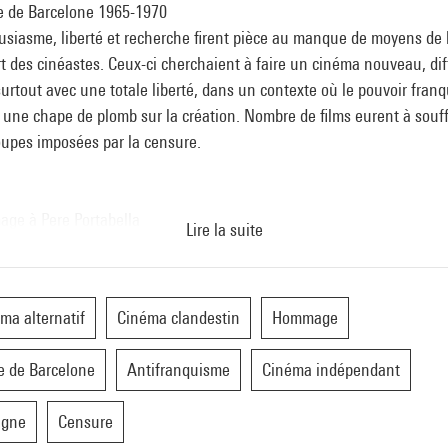
le de Barcelone 1965-1970
usiasme, liberté et recherche firent pièce au manque de moyens de 
t des cinéastes. Ceux-ci cherchaient à faire un cinéma nouveau, dif
urtout avec une totale liberté, dans un contexte où le pouvoir franq
 une chape de plomb sur la création. Nombre de films eurent à souff
oupes imposées par la censure.
ge à Pere Portabella
Lire la suite
graphie de Portabella se partage entre ses activités de producteur, d
ateur et d'acteur de la vie politique. Il est une figure-clé du dévelo
inéma indépendant, alternatif et clandestin dans la première moitié
ma alternatif
Cinéma clandestin
Hommage
 70, lié de manière inextricable à une opposition politique
anquiste.
e de Barcelone
Antifranquisme
Cinéma indépendant
agne
Censure