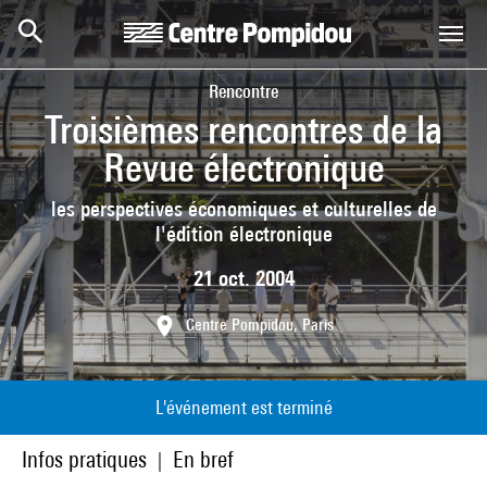
Aller au contenu principal
Centre Pompidou
Rencontre
Troisièmes rencontres de la
Revue électronique
les perspectives économiques et culturelles de
l'édition électronique
21 oct. 2004
Centre Pompidou, Paris
L'événement est terminé
Infos pratiques
En bref
|