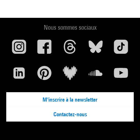
Par François Regnault, psychanalyste écrivain et metteur en
scène, maître de conférences au département de
psychanalyse, Université de Paris 8.
Nous sommes sociaux
Pierre Soulages, Peinture 324 x 362 cm, polyptyque C, 1985,
1985
Par Pierre Encrevé, écrivain, directeur d'études en
linguistique et sémantique à l'Ecole des hautes études en
sciences sociales et Alfred Pacquement, directeur du Musée
national d'art moderne.
En présence de Pierre Soulages (sous réserve).
Programmation / intervenant(s) :
M'inscrire à la newsletter
Marc Archambault.
Contactez-nous