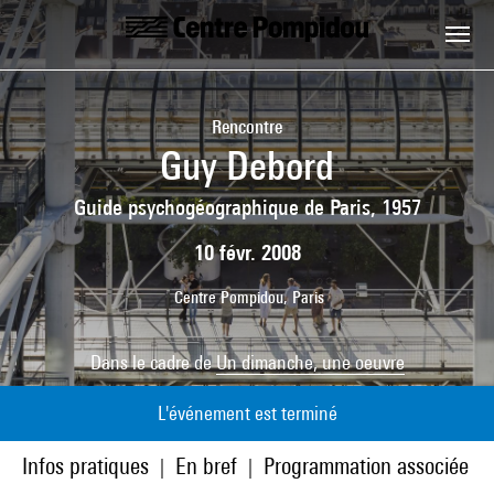
Aller au contenu principal
Centre Pompidou
Rencontre
Guy Debord
Guide psychogéographique de Paris, 1957
10 févr. 2008
Centre Pompidou, Paris
Dans le cadre de
Un dimanche, une oeuvre
L'événement est terminé
Infos pratiques
En bref
Programmation associée
|
|
|