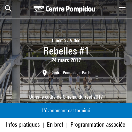
Aller au contenu principal
Centre Pompidou
Cinéma / Vidéo
Rebelles #1
24 mars 2017
Centre Pompidou, Paris
Dans le cadre de
Cinéma du réel 2017
L'événement est terminé
Infos pratiques
En bref
Programmation associée
|
|