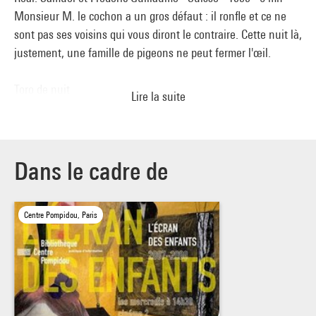
Monsieur M. le cochon a un gros défaut : il ronfle et ce ne
sont pas ses voisins qui vous diront le contraire. Cette nuit là,
justement, une famille de pigeons ne peut fermer l'œil.
Toro de nuit
Lire la suite
Réal. Philippe Archer - France - 1996 - 6 mn
Un jeune torero quitte son village endormi pour aller
combattre clandestinement le "toro".
Dans le cadre de
Haut pays des neiges
Réal. Bernard Palacios - France - 1990 - 10 mn
Centre Pompidou, Paris
Dans les montagnes tibétaines, une expédition chinoise
cherche à capturer « la créature des neiges ».
Comme un pixel sur la soupe
Réal. Nathalie Pat, Denis Walgenwitz - France - 1999 - 14 mn
La vie de la famille « Cocotte Minute » est perturbée par