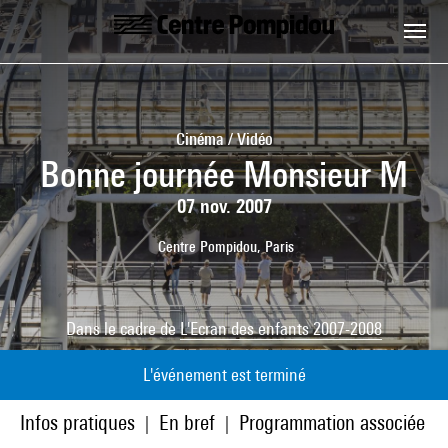
Aller au contenu principal
Centre Pompidou
Cinéma / Vidéo
Bonne journée Monsieur M
07 nov. 2007
Centre Pompidou, Paris
Dans le cadre de
L'Ecran des enfants 2007-2008
L'événement est terminé
Infos pratiques
En bref
Programmation associée
|
|