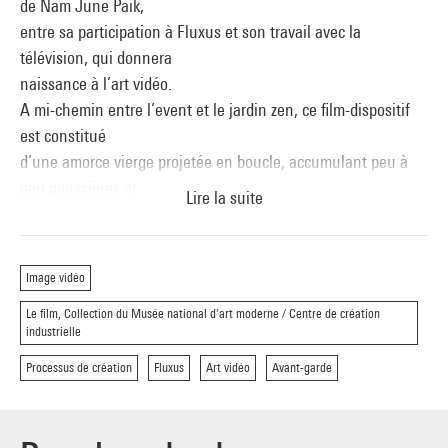
de Nam June Paik,
entre sa participation à Fluxus et son travail avec la
télévision, qui donnera
naissance à l’art vidéo.
A mi-chemin entre l’event et le jardin zen, ce film-dispositif
est constitué
d’une amorce vierge projetée en boucle, accumulant peu à
peu poussières et
Lire la suite
rayures. Le silence de Cage, la théorie de l’information ou le
théâtre d’ombres
sont autant de sentiers qui permettent d’aborder Zen for film
Image vidéo
et de suivre ses
Le film, Collection du Musée national d'art moderne / Centre de création
répercussions dans nombre d’œuvres contemporaines.
industrielle
Zen for Film, de Naim June Paik, 1964, 20’ (projeté en boucle
Processus de création
Fluxus
Art vidéo
Avant-garde
au Forum -1)
La Pluie, de Marcel Broothaers, 1969, 2’37
Mothlight, de Stan Brakhage, 1963, 4’