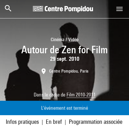
Aller au contenu principal
Centre Pompidou
Cinéma / Vidéo
Autour de Zen for Film
29 sept. 2010
Centre Pompidou, Paris
Dans le cadre de
Film 2010-2011
L'événement est terminé
Infos pratiques
En bref
Programmation associée
|
|
|