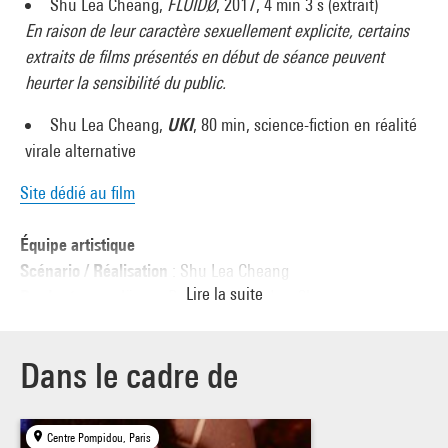
Shu Lea Cheang,
FLUIDØ
, 2017, 4 min 3 s (extrait)
En raison de leur caractère sexuellement explicite, certains
extraits de films présentés en début de séance peuvent
heurter la sensibilité du public.
Shu Lea Cheang,
UKI
, 80 min, science-fiction en réalité
virale alternative
Site dédié au film
Équipe artistique
Scénario / Réalisation
: Shu Lea Cheang
Lire la suite
Producteurs
: Jürgen Brüning & Shu Lea Cheang
Producteur associé
: Alex Demetriou
Directrice de la photographie
: Francy Fabritz
Dans le cadre de
Production d'univers virtuels 3D
: Gonzalo Martín Martín,
Roland Lauth, Xiyue Hu, Xing Xiao
Production musicale
: Aérea Negrot
Centre Pompidou, Paris