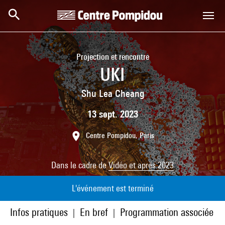
Aller au contenu principal
Centre Pompidou
Projection et rencontre
UKI
Shu Lea Cheang
13 sept. 2023
Centre Pompidou, Paris
Dans le cadre de
Vidéo et après 2023
L'événement est terminé
Infos pratiques
En bref
Programmation associée
|
|
|