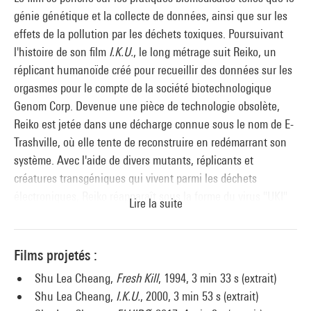
génie génétique et la collecte de données, ainsi que sur les
effets de la pollution par les déchets toxiques. Poursuivant
l'histoire de son film
I.K.U.
, le long métrage suit Reiko, un
réplicant humanoïde créé pour recueillir des données sur les
orgasmes pour le compte de la société biotechnologique
Genom Corp. Devenue une pièce de technologie obsolète,
Reiko est jetée dans une décharge connue sous le nom de E-
Trashville, où elle tente de reconstruire en redémarrant son
système. Avec l'aide de divers mutants, réplicants et
créatures transgéniques qui vivent parmi les déchets
électroniques, Reiko réapparaît sous la forme du virus "UKI"
Lire la suite
pour sauver la population de Genom Corp. » Julia Kaganskiy
(LAS Art Foundation, Berlin)
Films projetés :
Projection en présence de Shu Lea Cheang, suivie d'un
Shu Lea Cheang,
Fresh Kill
, 1994, 3 min 33 s (extrait)
échange entre la réalisatrice et Nicolas Ballet, attaché de
Shu Lea Cheang,
I.K.U.
, 2000, 3 min 53 s (extrait)
conservation au Mnam–Centre Pompidou