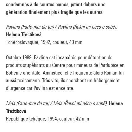
condamnés à de courtes peines, jetant dehors une
génération finalement plus fragile que les autres.
Pavlína (Parle-moi de toi) / Pavlína (Řekni mi něco o sobě)
,
Helena Třeštíková
Tchécoslovaquie, 1992, couleur, 43 min
Octobre 1989, Pavlína est incarcérée pour détention de
produits stupéfiants au Centre pour mineurs de Pardubice en
Bohême orientale. Amnistiée, elle fréquente alors Roman lui
aussi toxicomane. Très vite, ils cherchent un hébergement
d’urgence car Pavlína est enceinte.
Láďa (Parle-moi de toi) / Láďa (Řekni mi něco o sobě)
,
Helena
Třeštíková
République tchèque, 1994, couleur, 42 min