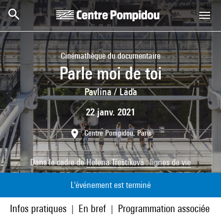
Aller au contenu principal
Centre Pompidou
Cinémathèque du documentaire
Parle moi de toi
Pavlína / Láďa
22 janv. 2021
Centre Pompidou, Paris
Dans le cadre de
Helena Třeštíková : lignes de vie
L'événement est terminé
Infos pratiques
En bref
Programmation associée
|
|