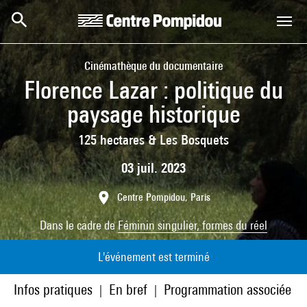
Aller au contenu principal
Centre Pompidou
Cinémathèque du documentaire
Florence Lazar : politique du
paysage historique
125 hectares & Les Bosquets
03 juil. 2023
Centre Pompidou, Paris
Dans le cadre de
Féminin singulier, formes du réel
L'événement est terminé
Infos pratiques
En bref
Programmation associée
|
|