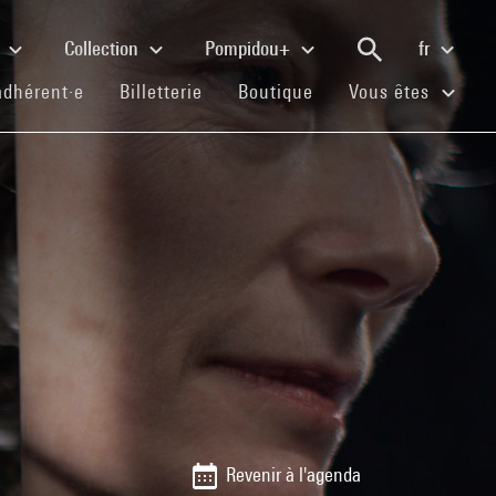
e
Collection
Pompidou+
fr
(current)
(current)
(current)
adhérent·e
Billetterie
Boutique
Vous êtes
Revenir à l'agenda