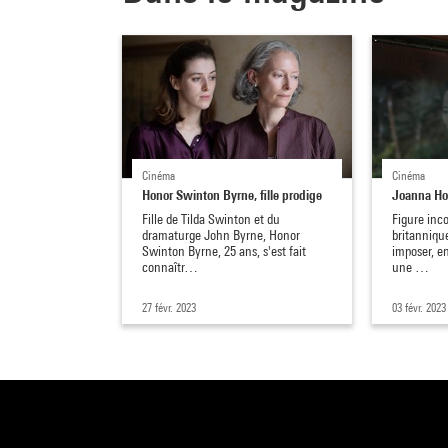
Cinéma
Cinéma
Honor Swinton Byrne, fille prodige
Joanna Hog
Fille de Tilda Swinton et du
Figure inc
dramaturge John Byrne, Honor
britanniqu
Swinton Byrne, 25 ans, s'est fait
imposer, e
connaîtr…
une …
27 févr. 2023
03 févr. 2023