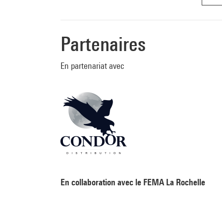
trois
britan
Grand 
Partenaires
trave
Swint
En partenariat avec
étudi
toxiqu
de cet
amour 
Canne
de so
En collaboration avec le
FEMA La Rochelle