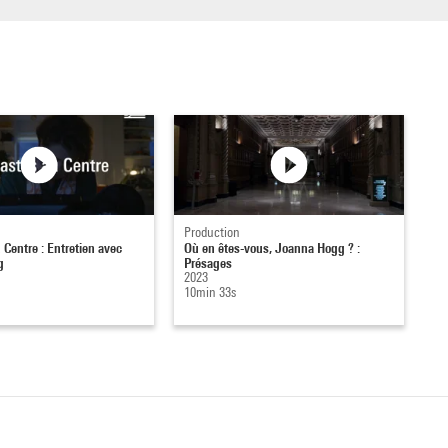
Production
 Centre : Entretien avec
Où en êtes-vous, Joanna Hogg ? :
g
Présages
2023
10min 33s