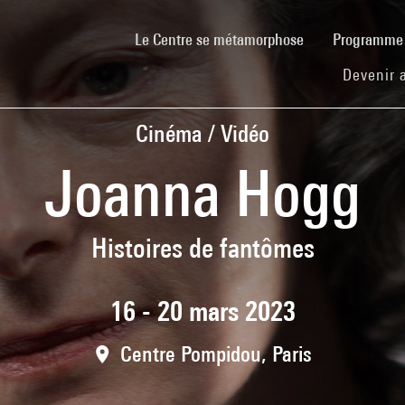
(current)
Le Centre se métamorphose
Programm
Devenir 
Cinéma / Vidéo
Joanna Hogg
Histoires de fantômes
16 - 20 mars 2023
Centre Pompidou, Paris