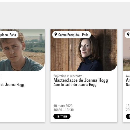
pidou, Paris
Centre Pompidou, Paris
e
Projection et rencontre
Av
Masterclasse de Joanna Hogg
Ar
e de
Joanna Hogg
Dans le cadre de
Joanna Hogg
Da
18 mars 2023
18
16h30 - 18h30
20
Terminé