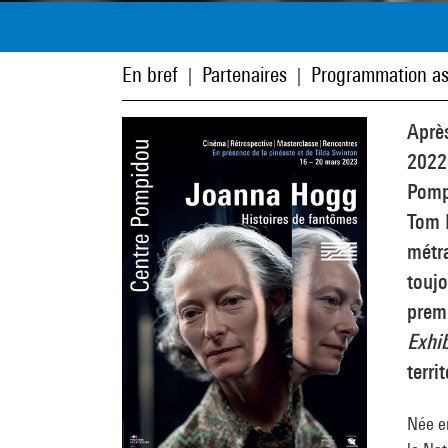
En bref
Partenaires
Programmation as
|
|
Après
2022,
Pompi
Tom H
métr
toujo
premi
Exhib
territ
Née e