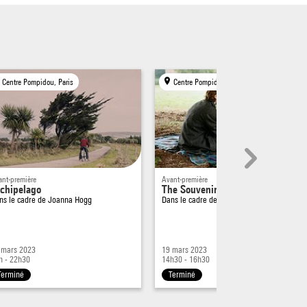
Centre Pompidou, Paris
Centre Pompidou, Paris
ant-première
Avant-première
chipelago
The Souvenir – Part I
ns le cadre de
Joanna Hogg
Dans le cadre de
Joanna Hogg
 mars 2023
19 mars 2023
h - 22h30
14h30 - 16h30
Terminé
Terminé