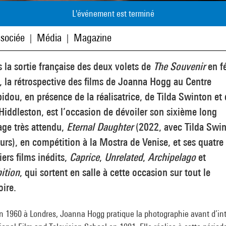
L'événement est terminé
sociée
Média
Magazine
|
|
 la sortie française des deux volets de
The Souvenir
en fé
 la rétrospective des films de Joanna Hogg au Centre
dou, en présence de la réalisatrice, de Tilda Swinton et
iddleston, est l’occasion de dévoiler son sixième long
age très attendu,
Eternal Daughter
(2022, avec Tilda Swi
urs), en compétition à la Mostra de Venise, et ses quatre
ers films inédits,
Caprice
,
Unrelated
,
Archipelago
et
ition
, qui sortent en salle à cette occasion sur tout le
oire.
n 1960 à Londres, Joanna Hogg pratique la photographie avant d’in