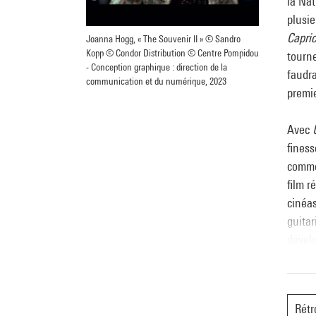
la Nat
plusie
Capri
Joanna Hogg, « The Souvenir II » © Sandro
Kopp © Condor Distribution © Centre Pompidou
tourne
- Conception graphique : direction de la
faudr
communication et du numérique, 2023
premie
Avec
finess
comme 
film r
cinéa
guitar
dévelo
avec l
campag
modern
Rétr
regard