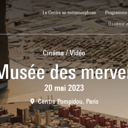
(current)
Le Centre se métamorphose
Programm
Devenir 
Cinéma / Vidéo
Musée des mervei
20 mai 2023
Centre Pompidou, Paris