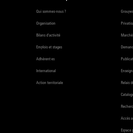
Qui sommes-nous ?
Groupe
Organisation
Privatis
Bilans d'activité
Marchés
Emplois et stages
Demande
Adhérent·es
Publicat
International
Enseign
Action territoriale
Relais 
Catalogu
Recher
Accès a
Espace 