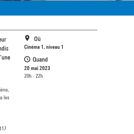
Où
eur
Cinéma 1, niveau 1
ndis
d’une
Quand
20 mai 2023
20h - 22h
cène,
a les
 117