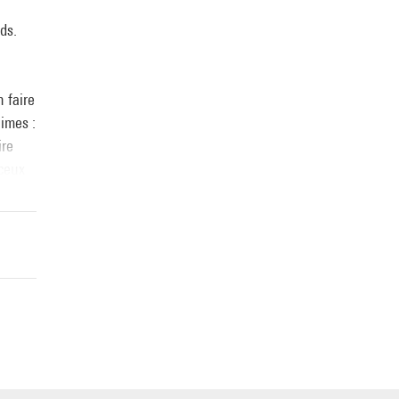
nds.
 faire
nimes :
ire
 ceux
t, ce
mme