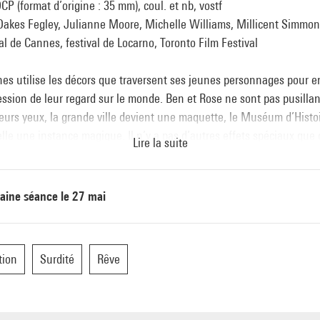
CP (format d’origine : 35 mm), coul. et nb, vostf
Oakes Fegley, Julianne Moore, Michelle Williams, Millicent Simmo
al de Cannes, festival de Locarno, Toronto Film Festival
es utilise les décors que traversent ses jeunes personnages pour en
ession de leur regard sur le monde. Ben et Rose ne sont pas pusilla
eurs yeux, la grande ville devient une maquette, le Muséum d’Histo
lle une instance magique. Il n’y a pas d’autres effets spéciaux que
Lire la suite
nt nés de l’esprit du bricoleur délicat qu’est Todd Haynes, et pourtan
st plus magique que ceux qui ont mobilisé des ordinateurs gros co
du Pentagone. » Thomas Sotinel,
Le Monde
, 15 novembre 2017
aine séance le 27 mai
tion
Surdité
Rêve