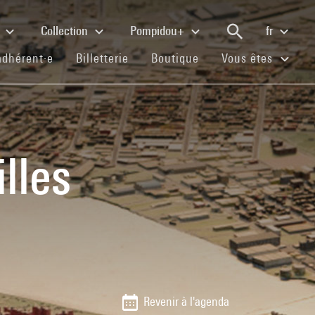
e
Collection
Pompidou+
fr
(current)
(current)
(current)
adhérent·e
Billetterie
Boutique
Vous êtes
lles
Revenir à l'agenda