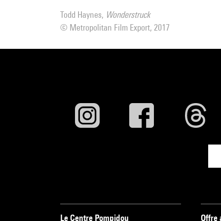
Todd Haynes,
Wonderstruck
© Metropolitan Film Export, 2017
Le Centre Pompidou
Offre