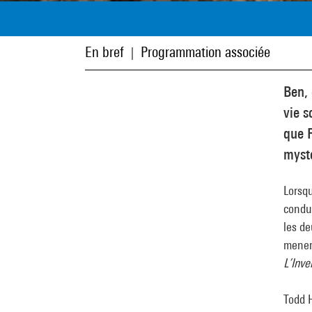
En bref
Programmation associée
|
Ben, 
vie s
que R
mysté
Lorsqu
condui
les de
mener
L’Inve
Todd 