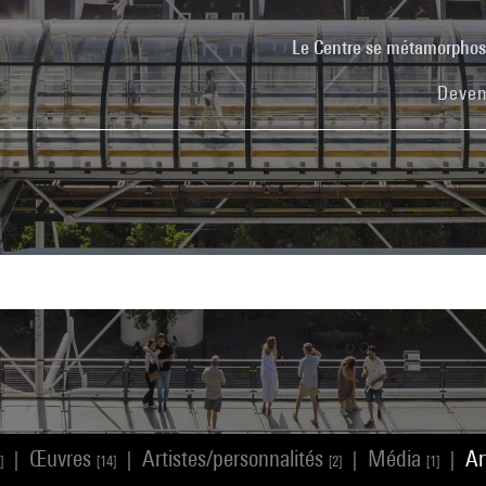
Le Centre se métamorpho
Deven
Œuvres
Artistes/personnalités
Média
Ar
|
|
|
|
]
[14]
[2]
[1]