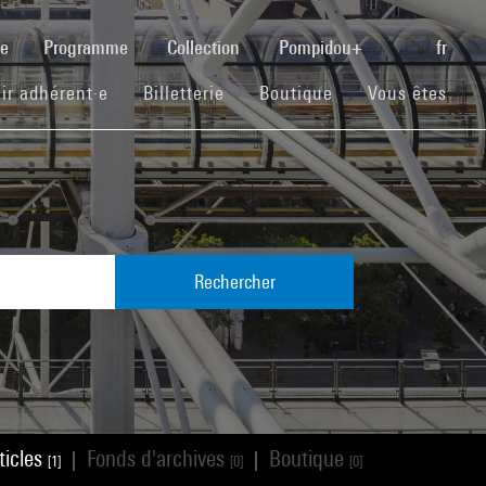
(current)
se
Programme
Collection
Pompidou+
fr
(current)
(current)
(current)
ir adhérent·e
Billetterie
Boutique
Vous êtes
Rechercher
ticles
Fonds d'archives
Boutique
|
|
[1]
[0]
[0]