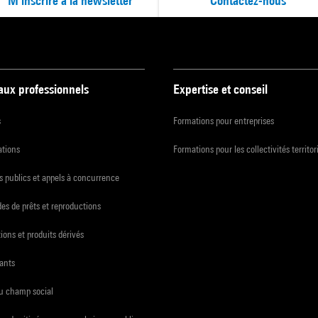
M'inscrire à la newsletter
Contactez-nous
 aux professionnels
Expertise et conseil
s
Formations pour entreprises
ations
Formations pour les collectivités territor
 publics et appels à concurrence
s de prêts et reproductions
ions et produits dérivés
ants
du champ social