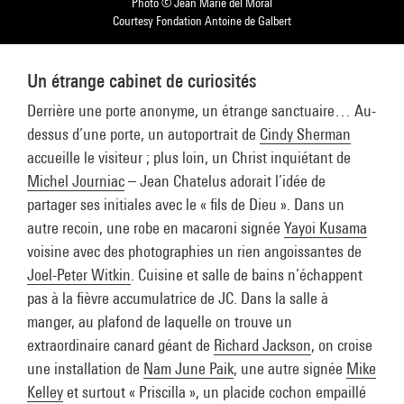
Photo © Jean Marie del Moral
Courtesy Fondation Antoine de Galbert
Un étrange cabinet de curiosités
Derrière une porte anonyme, un étrange sanctuaire… Au-
dessus d’une porte, un autoportrait de
Cindy Sherman
accueille le visiteur ; plus loin, un Christ inquiétant de
Michel Journiac
– Jean Chatelus adorait l’idée de
partager ses initiales avec le « fils de Dieu ». Dans un
autre recoin, une robe en macaroni signée
Yayoi Kusama
voisine avec des photographies un rien angoissantes de
Joel-Peter Witkin
. Cuisine et salle de bains n’échappent
pas à la fièvre accumulatrice de JC. Dans la salle à
manger, au plafond de laquelle on trouve un
extraordinaire canard géant de
Richard Jackson
, on croise
une installation de
Nam June Paik
, une autre signée
Mike
Kelley
et surtout « Priscilla », un placide cochon empaillé