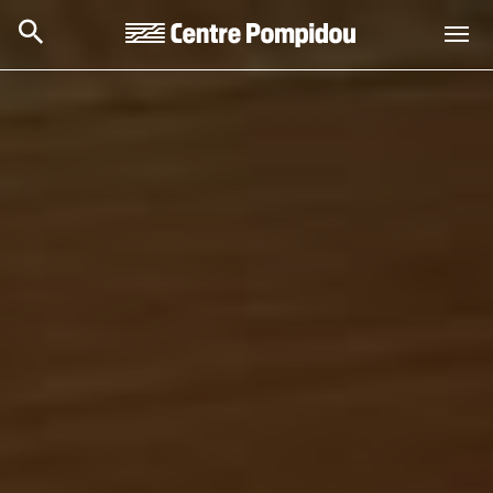
Aller au contenu principal
Centre Pompidou