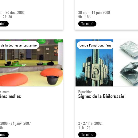
t. - 20 déc. 2002
30 mai - 14 juin 2009
 - 21h30
9h - 18h
miné
Terminé
e de la Jeunesse, Lausanne
Centre Pompidou, Paris
es murs
Exposition
ères molles
Signes de la Biélorussie
 2006 - 31 janv. 2007
2 - 27 mai 2002
8h
11h - 21h
miné
Terminé