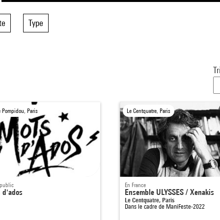
te
Type
Tr
e Pompidou, Paris
Le Centquatre, Paris
public
En France
 d'ados
Ensemble ULYSSES / Xenakis
Le Centquatre, Paris
Dans le cadre de
ManiFeste-2022