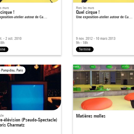
es murs
Hors les murs
cirque !
Quel cirque !
xposition-atelier autour de Ca…
Une exposition-atelier autour de Ca…
t. - 2 oct. 2010
9 nov. 2012 - 10 mars 2013
18h
9h - 18h
miné
Terminé
e Pompidou, Paris
cle
Matières molles
re-élévision (Pseudo-Spectacle)
oris Charmatz