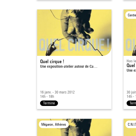
Centr
Quel cirque !
Hors l
Quel 
Une exposition-atelier autour de Ca…
Une e
16 janv. - 30 mars 2012
30 jui
14h - 18h
14h - 
Terminé
Ter
Mégaron, Athènes
C.N.I.