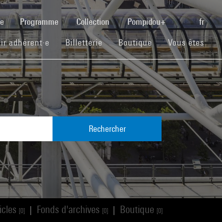
(current)
se
Programme
Collection
Pompidou+
fr
(current)
(current)
(current)
ir adhérent·e
Billetterie
Boutique
Vous êtes
Rechercher
icles
Fonds d'archives
Boutique
|
|
[0]
[0]
[0]