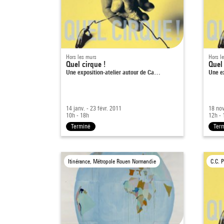
Hors les murs
Hors l
Quel cirque !
Quel 
Une exposition-atelier autour de Ca…
Une e
14 janv. - 23 févr. 2011
18 nov
10h - 18h
12h - 
Terminé
Ter
Itinérance, Métropole Rouen Normandie
C.C. P