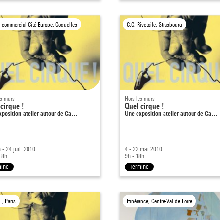
e commercial Cité Europe, Coquelles
C.C. Rivetoile, Strasbourg
es murs
Hors les murs
cirque !
Quel cirque !
xposition-atelier autour de Ca…
Une exposition-atelier autour de Ca…
n - 24 juil. 2010
4 - 22 mai 2010
18h
9h - 18h
miné
Terminé
T., Paris
Itinérance, Centre-Val de Loire