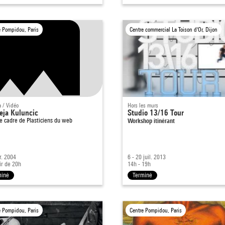
e Pompidou, Paris
Centre commercial La Toison d'Or, Dijon
 / Vidéo
Hors les murs
eja Kuluncic
Studio 13/16 Tour
le cadre de
Plasticiens du web
Workshop itinérant
r. 2004
6 - 20 juil. 2013
ir de 20h
14h - 19h
miné
Terminé
e Pompidou, Paris
Centre Pompidou, Paris