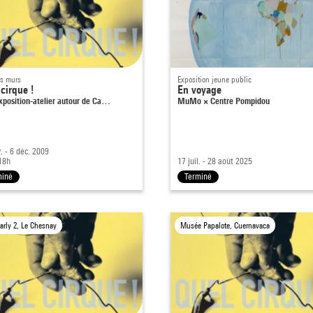
es murs
Exposition jeune public
cirque !
En voyage
xposition-atelier autour de Ca…
MuMo × Centre Pompidou
. - 6 déc. 2009
18h
17 juil. - 28 août 2025
miné
Terminé
arly 2, Le Chesnay
Musée Papalote, Cuernavaca