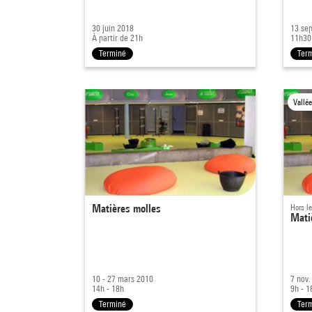
30 juin 2018
13 sep
À partir de 21h
11h30
Terminé
Ter
Vallé
Matières molles
Hors l
Mati
10 - 27 mars 2010
7 nov.
14h - 18h
9h - 1
Terminé
Ter