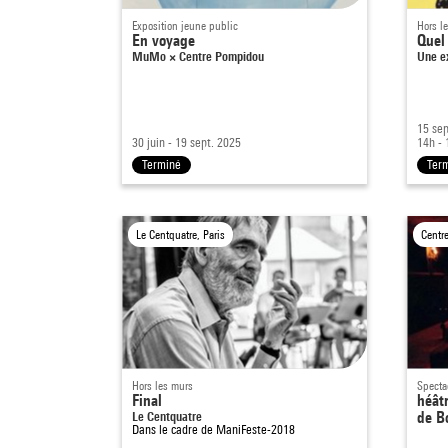
Exposition jeune public
Hors l
En voyage
Quel 
MuMo × Centre Pompidou
Une e
15 sep
30 juin - 19 sept. 2025
14h - 
Terminé
Ter
Le Centquatre, Paris
Centr
Hors les murs
Specta
Final
héât
Le Centquatre
de B
Dans le cadre de
ManiFeste-2018