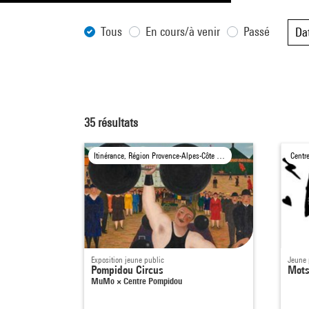
Tous
En cours/à venir
Passé
Da
35
résultats
Itinérance, Région Provence-Alpes-Côte d'Azur
Centr
Exposition jeune public
Jeune 
Pompidou Circus
Mots
MuMo × Centre Pompidou