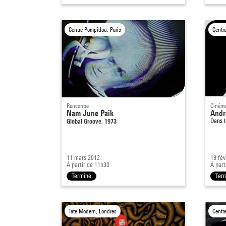
Centre Pompidou, Paris
Centr
Rencontre
Cinéma
Nam June Paik
Andr
Global Groove, 1973
Dans 
11 mars 2012
19 fév
À partir de 11h30
À part
Terminé
Ter
Tate Modern, Londres
Centr