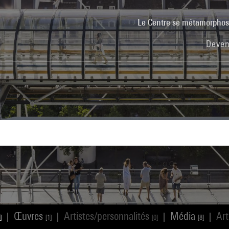
Le Centre se métamorpho
Deven
Œuvres
Artistes/personnalités
Média
Art
|
|
|
|
]
[1]
[0]
[8]