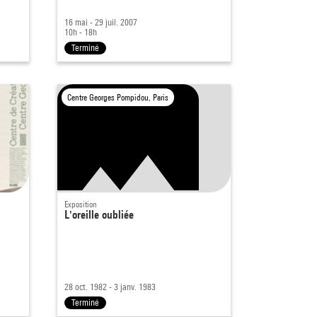
16 mai - 29 juil. 2007
10h - 18h
Terminé
Centre Georges Pompidou, Paris
Exposition
5
L'oreille oubliée
28 oct. 1982 - 3 janv. 1983
Terminé