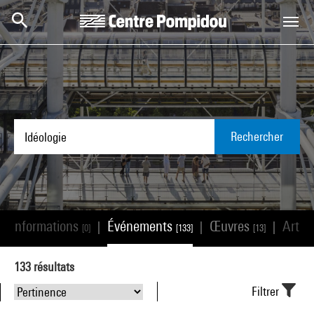
Aller au contenu principal
Centre Pompidou
Rechercher
Informations
Événements
Œuvres
Artis
|
|
|
|
[0]
[133]
[13]
133
résultats
Filtrer