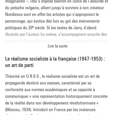
imaginaires –, Ubu s’impose bientôt en icône de l’absurde et
du potache vulgaire, allant jusqu’à survivre à son créateur.
Nombreux sont en effet les artistes qui s’approprient le
personnage, qui évolue dès lors au gré des événements
e
politiques du 20
siècle. Si les textes de Jarry, d’abord
illustrés par l’auteur lui-même, s’accompagnent ensuite des
dessins de Pierre Bonnard, c’est à Georges Rouault que fait
Lire la suite
appel l’éditeur Ambroise Vollard lorsque, par le truchement
de la figure d’Ubu, il cherche à dénoncer les ravages de la
Le réalisme socialiste à la française (1947-1953) :
colonisation et du régime soviétique. Pour leur part, les
un art de parti
surréalistes (Picasso, Miró, Matta) et les artistes d’après-
guerre (Jean-Christophe Averty) évoquent grâce à Ubu la
Théorisé en U.R.S.S., le réalisme socialiste est un art de
tyrannie du pouvoir. Se prêtant tant à la scène qu’au jeu
propagande destiné aux masses, caractérisé par sa
pictural, Ubu se fait ainsi le vecteur burlesque des maux de
conformité aux normes académiques et sa capacité à
tout un siècle.
communiquer « une représentation historiquement concrète
de la réalité dans son développement révolutionnaire »
(Moscou, 1934). Introduit en France par les instances