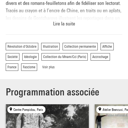
divers et des romans-feuilletons afin de fidéliser son lectorat.
Tracés au crayon et à l’encre de Chine, en traits ou en aplats,
les dessins de Gontcharova illustrent les reportages dans un
Lire la suite
style parfois proche du misérabilisme. Les dix-sept dessins
fournis pour accompagner le témoignage d’Albert Soulillou
sur la dureté du travail à la chaîne prouvent l’intérêt
Révolution d'Octobre
Illustration
Collection permanente
Affiche
manifesté par l’artiste pour les problématiques sociales
contemporaines.
Société
Idéologie
Collection du Mnam/Cci (Paris)
Accrochage
France
Fascisme
Voir plus
Programmation associée
Centre Pompidou, Paris
Atelier Brancusi, Pa