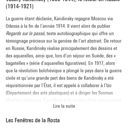
paysage architectural contemporain.
Salle 25
(1914-1921)
Internationale situationniste
(commissaires de l'exposition : Nicolas Liucci-Goutnikov, Julie
La guerre étant déclarée, Kandinsky regagne Moscou via
Champion, Louise Legeleux, Aurélien Bernard et Chloé
Odessa à la fin de l’année 1914. Il vient alors de publier
Goualc’h)
Regards sur le passé
, texte autobiographique qui offre un
Salle 34
témoignage précieux sur la genèse de l’art abstrait. De retour
Team Ten
en Russie, Kandinsky réalise principalement des dessins et
(commissaire de l'exposition : Camille Lenglois)
des aquarelles, ainsi que, lors d’un séjour en Suède, des «
Salle 38
bagatelles » (série d’aquarelles figuratives). En 1917, alors
que la révolution bolchévique a plongé le pays dans la guerre
civile et qu’une grande part des biens de Kandinsky a été
réquisitionnée par l’État, il est appelé à collaborer à l’Izo
(Département des arts plastiques) et à diriger les Svomas
(Ateliers nationaux d’art libre) et la section d’art monumental
Lire la suite
de l’Inkhouk (Institut de culture artistique). Parallèlement, il
se voit chargé d’un programme de restructuration et de
Les Fenêtres de la Rosta
développement des musées. Restant cependant à l’écart de