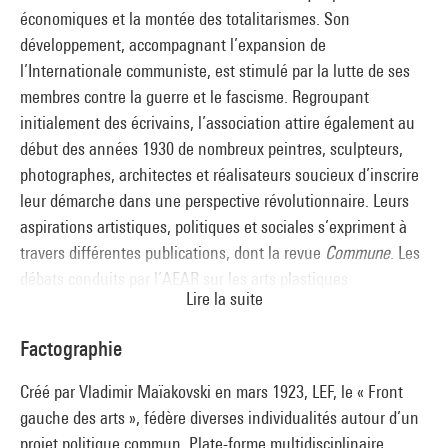
l’occasion de l’exposition « Paris-Moscou », en 1979.
économiques et la montée des totalitarismes. Son
développement, accompagnant l’expansion de
l’Internationale communiste, est stimulé par la lutte de ses
membres contre la guerre et le fascisme. Regroupant
initialement des écrivains, l’association attire également au
début des années 1930 de nombreux peintres, sculpteurs,
photographes, architectes et réalisateurs soucieux d’inscrire
leur démarche dans une perspective révolutionnaire. Leurs
aspirations artistiques, politiques et sociales s’expriment à
travers différentes publications, dont la revue
Commune
. Les
débats conduits par l’AEAR sur les arts plastiques
Lire la suite
encouragent l’élaboration d’une réflexion théorique sur l’art
et favorisent le développement d’expositions. Organe de
Factographie
formation pour les principaux protagonistes du réalisme
socialiste français, l’AEAR se démarque pourtant de ce
Créé par Vladimir Maïakovski en mars 1923, LEF, le « Front
mouvement dogmatique d’après-guerre par la diversité des
gauche des arts », fédère diverses individualités autour d’un
propositions artistiques de ses membres.
projet politique commun. Plate-forme multidisciplinaire