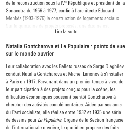
e
de la reconstruction sous la IV
République et président de la
Sonacotra de 1956 à 1977, confie à l’architecte Edouard
Menkès (1903-1976) la construction de logements sociaux.
Sur la quinzaine de projets proposés, une dizaine est
Lire la suite
réalisée, dont le foyer de célibataires à la Défense sur la
commune de Nanterre (1966-1971). Ce programme à
Natalia Gontcharova et Le Populaire : points de vue
l’économie stricte convient particulièrement à Edouard
sur le monde ouvrier
Menkès qui a déjà travaillé sur l’habitat minimum et
l’industrialisation du bâtiment avec Jean Prouvé à partir de
Leur collaboration avec les Ballets russes de Serge Diaghilev
1946. Ses dessins allient à un style graphique fort une
conduit Natalia Gontcharova et Michel Larionov à s’installer
production architecturale et sociale exigeante.
à Paris en 1917. Parvenant dans un premier temps à vivre de
leur participation à des projets conçus pour la scène, les
difficultés économiques poussent bientôt Gontcharova à
chercher des activités complémentaires. Aidée par ses amis
du Parti socialiste, elle réalise entre 1932 et 1935 une série
de dessins pour
Le Populaire
. Organe de la Section française
de l’internationale ouvrière, le quotidien propose des faits