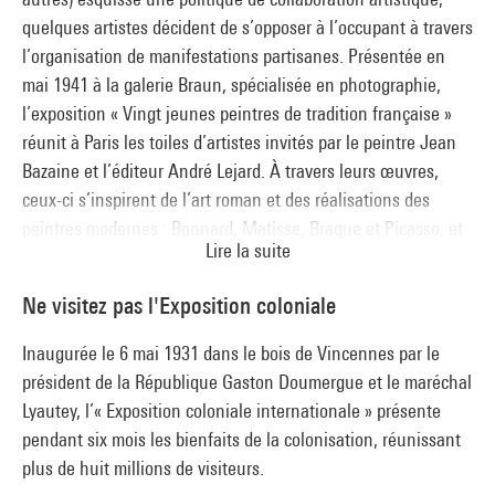
quelques artistes décident de s’opposer à l’occupant à travers
l’organisation de manifestations partisanes. Présentée en
mai 1941 à la galerie Braun, spécialisée en photographie,
l’exposition « Vingt jeunes peintres de tradition française »
réunit à Paris les toiles d’artistes invités par le peintre Jean
Bazaine et l’éditeur André Lejard. À travers leurs œuvres,
ceux-ci s’inspirent de l’art roman et des réalisations des
peintres modernes : Bonnard, Matisse, Braque et Picasso, et
Lire la suite
se réclament d’une « tradition française » invoquée pour
mieux tromper la censure nazie. Le groupe des Jeunes
Ne visitez pas l'Exposition coloniale
peintres de tradition française, réorganisé en 1943, voit
apparaître dans ses rangs de nouvelles recrues présentées à
Inaugurée le 6 mai 1931 dans le bois de Vincennes par le
la galerie de France en février dans l’exposition « Douze
président de la République Gaston Doumergue et le maréchal
peintres d’aujourd’hui ».
Lyautey, l’« Exposition coloniale internationale » présente
pendant six mois les bienfaits de la colonisation, réunissant
plus de huit millions de visiteurs.