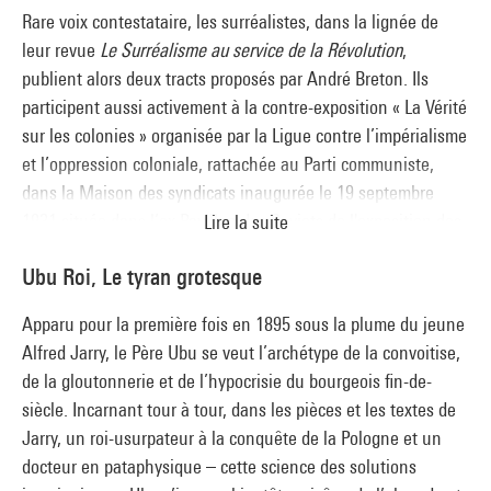
Rare voix contestataire, les surréalistes, dans la lignée de
leur revue
Le Surréalisme au service de la Révolution
,
publient alors deux tracts proposés par André Breton. Ils
participent aussi activement à la contre-exposition « La Vérité
sur les colonies » organisée par la Ligue contre l’impérialisme
et l’oppression coloniale, rattachée au Parti communiste,
dans la Maison des syndicats inaugurée le 19 septembre
1931 située dans l’ex Pavillon des Soviets de l'exposition des
Lire la suite
Arts décoratifs de 1925. L’anticolonialisme des surréalistes
Ubu Roi, Le tyran grotesque
s’inscrit aussi dans leur quête d’un nouveau mythe en marge
des civilisations occidentales, interrogeant les arts primitifs,
Apparu pour la première fois en 1895 sous la plume du jeune
le fétichisme et la magie.
Alfred Jarry, le Père Ubu se veut l’archétype de la convoitise,
de la gloutonnerie et de l’hypocrisie du bourgeois fin-de-
siècle. Incarnant tour à tour, dans les pièces et les textes de
Jarry, un roi-usurpateur à la conquête de la Pologne et un
docteur en pataphysique – cette science des solutions