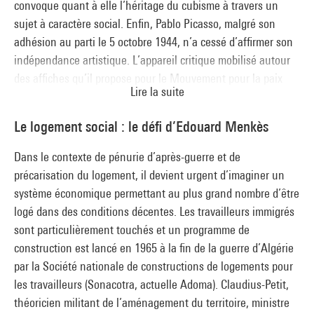
convoque quant à elle l’héritage du cubisme à travers un
sujet à caractère social. Enfin, Pablo Picasso, malgré son
adhésion au parti le 5 octobre 1944, n’a cessé d’affirmer son
indépendance artistique. L’appareil critique mobilisé autour
des affiches qu’il propose pour le Mouvement pour la paix
Lire la suite
rappelle l’importance accordée au maître par les dirigeants
communistes, heureux de pouvoir compter dans leurs rangs
Le logement social : le défi d’Edouard Menkès
cette recrue de premier ordre.
Dans le contexte de pénurie d’après-guerre et de
précarisation du logement, il devient urgent d’imaginer un
système économique permettant au plus grand nombre d’être
logé dans des conditions décentes. Les travailleurs immigrés
sont particulièrement touchés et un programme de
construction est lancé en 1965 à la fin de la guerre d’Algérie
par la Société nationale de constructions de logements pour
les travailleurs (Sonacotra, actuelle Adoma). Claudius-Petit,
théoricien militant de l’aménagement du territoire, ministre