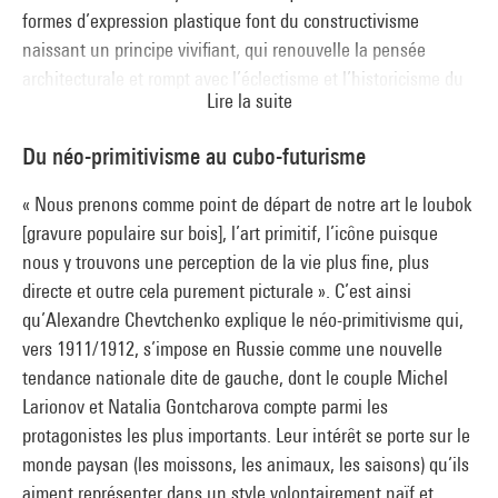
formes d’expression plastique font du constructivisme
fin des années 1920, lorsque de nombreux artistes décident
naissant un principe vivifiant, qui renouvelle la pensée
de s’engager. Une salle consacrée à
l’Association des
architecturale et rompt avec l’éclectisme et l’historicisme du
écrivains et artistes révolutionnaires
(AEAR), créée en 1932 et
Lire la suite
début du siècle.
dirigée par
Louis Aragon
, fait face à un ensemble consacré à
Adalberto Libera
, architecte appartenant à cette génération
Du néo-primitivisme au cubo-futurisme
Avec l’avènement du stalinisme, le langage architectural se
de rationalistes italiens dont l’œuvre est marquée par
modifie. La reconstruction du pays, les nouveaux plans
l’idéologie fasciste. Le réalisme socialiste « à la française »,
« Nous prenons comme point de départ de notre art le loubok
d’urbanisme des villes, les grands chantiers comme celui du
défini par la ligne dogmatique adoptée par le PCF dès les
[gravure populaire sur bois], l’art primitif, l’icône puisque
canal ou du métro de Moscou… doivent répondre aux
premières années de la Guerre froide, est analysé à travers
nous y trouvons une perception de la vie plus fine, plus
impératifs de la construction de masse. Associant
les œuvres d
’André Fougeron
ou de
Boris Taslitzky
, mais
directe et outre cela purement picturale ». C’est ainsi
propagande et idéologie, le Pavillon de l’Exposition
aussi la fameuse « affaire du portrait de Staline par Picasso ».
qu’Alexandre Chevtchenko explique le néo-primitivisme qui,
internationale de 1937 réalisé par Boris Iofan est
André Breton
trouve sa place dans cette séquence, à
vers 1911/1912, s’impose en Russie comme une nouvelle
emblématique de cette volonté d’édification du socialisme
l’occasion du cinquantenaire de sa mort, à travers un focus
tendance nationale dite de gauche, dont le couple Michel
au-delà des frontières soviétiques.
illustrant les engagements politiques du fondateur du
Larionov et Natalia Gontcharova compte parmi les
surréalisme.
protagonistes les plus importants. Leur intérêt se porte sur le
Le parcours thématique s’achève dans les années 1960.
monde paysan (les moissons, les animaux, les saisons) qu’ils
L
’Internationale situationniste
, fondée en 1957, est
aiment représenter dans un style volontairement naïf et