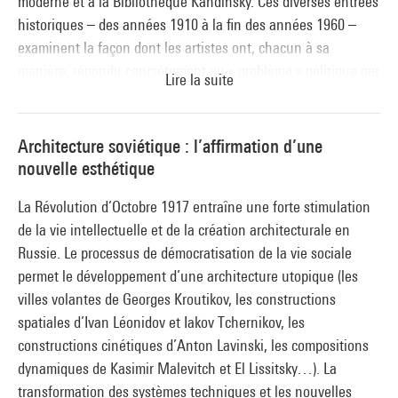
moderne et à la Bibliothèque Kandinsky. Ces diverses entrées
historiques – des années 1910 à la fin des années 1960 –
examinent la façon dont les artistes ont, chacun à sa
manière, répondu concrètement au « problème » politique par
Lire la suite
la pratique artistique.
Introduite par une salle consacrée à
Ubu roi
, incarnation
grotesque du pouvoir, figure de la bêtise et de la cruauté
Architecture soviétique : l’affirmation d’une
égoïste du tyran, la première partie du parcours rend compte
nouvelle esthétique
de la politisation des arts durant la révolution d’Octobre. Le
La Révolution d’Octobre 1917 entraîne une forte stimulation
jeune pouvoir soviétique demande alors aux artistes, par la
de la vie intellectuelle et de la création architecturale en
voix d’Anatoli Lounatcharski, commissaire du peuple à
Russie. Le processus de démocratisation de la vie sociale
l’instruction publique, de contribuer à « élargir la façon
permet le développement d’une architecture utopique (les
révolutionnaire de penser, de sentir, et d’agir, dans tout le
villes volantes de Georges Kroutikov, les constructions
pays » : loubki patriotiques, fenêtres de propagande Rosta,
spatiales d’Ivan Léonidov et Iakov Tchernikov, les
invention de la « factographie », Club ouvrier de Rodtchenko
constructions cinétiques d’Anton Lavinski, les compositions
et architecture utopique sont ainsi exposés.
dynamiques de Kasimir Malevitch et El Lissitsky…). La
La seconde partie du parcours porte une attention
transformation des systèmes techniques et les nouvelles
particulière aux expériences menées en France à partir de la