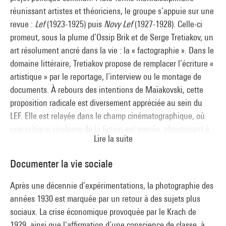
réunissant artistes et théoriciens, le groupe s’appuie sur une
revue :
Lef
(1923-1925) puis
Novy Lef
(1927-1928). Celle-ci
promeut, sous la plume d’Ossip Brik et de Serge Tretiakov, un
art résolument ancré dans la vie : la « factographie ». Dans le
domaine littéraire, Tretiakov propose de remplacer l’écriture «
artistique » par le reportage, l’interview ou le montage de
documents. À rebours des intentions de Maïakovski, cette
proposition radicale est diversement appréciée au sein du
LEF. Elle est relayée dans le champ cinématographique, où
une critique virulente de la fiction est menée, aboutissant à
Lire la suite
la proposition pionnière d’Ester Choub. Elle connaît
également un écho certain dans les diverses formes prises
Documenter la vie sociale
par le photomontage de propagande, à l’instar du dispositif
créé par El Lissitzky à l’exposition internationale de la presse
Après une décennie d’expérimentations, la photographie des
à Cologne (1928) ou des « photo-essais » de la revue
U.R.S.S.
années 1930 est marquée par un retour à des sujets plus
en construction
.
sociaux. La crise économique provoquée par le Krach de
1929, ainsi que l’affirmation d’une conscience de classe, à