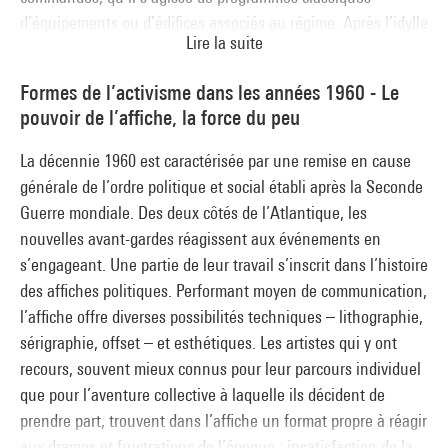
Traverse 3
d’équipements ou d’édifices associés au régime. Après l’idylle
Les Fenêtres de la Rosta
Lire la suite
des débuts, les protagonistes hésitent entre mariage de
(commissaires de l'exposition : Nicolas Liucci-Goutnikov, Julie
raison et divorce. En 1930, le MIAR (Mouvement italien pour
Champion, Louise Legeleux et Valérie Gross)
Formes de l’activisme dans les années 1960 - Le
l’architecture rationnelle) est interdit par le syndicat national
Traverse 4
pouvoir de l’affiche, la force du peu
fasciste. Par la suite, le régime répartit ses soutiens entre
Factographie
modernes et tenants de l’architecture classique. Mais
La décennie 1960 est caractérisée par une remise en cause
(commissaires de l'exposition : Nicolas Liucci-Goutnikov, Julie
l’alliance de Mussolini avec le régime nazi lui fait
générale de l’ordre politique et social établi après la Seconde
Champion, Louise Legeleux, Valérie Gross et Natacha
abandonner sa liaison esthétique avec les modernes
Guerre mondiale. Des deux côtés de l’Atlantique, les
Milovzorova)
désormais reniée.
nouvelles avant-gardes réagissent aux événements en
Traverse 4
s’engageant. Une partie de leur travail s’inscrit dans l’histoire
Vassily Kandinsky (1866-1944), le retour en Russie (1914-
des affiches politiques. Performant moyen de communication,
1921)
l’affiche offre diverses possibilités techniques – lithographie,
(commissaires de l'exposition : Christian Briend et Anne
sérigraphie, offset – et esthétiques. Les artistes qui y ont
Lemonnier)
recours, souvent mieux connus pour leur parcours individuel
Traverse 5
que pour l’aventure collective à laquelle ils décident de
Architecture soviétique : l’affirmation d’une nouvelle
prendre part, trouvent dans l’affiche un format propre à réagir
esthétique
aux drames et frustrations de l’époque : insatisfaction de la