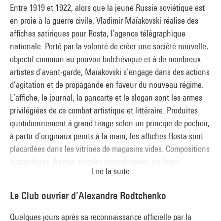
tout engagement politique, ses travaux se poursuivent dans
Entre 1919 et 1922, alors que la jeune Russie soviétique est
la voie de l’abstraction. Kandinsky quitte l’Inkhouk à la fin de
en proie à la guerre civile, Vladimir Maïakovski réalise des
l’année 1920 et décide de partir en Allemagne, où il occupe
affiches satiriques pour Rosta, l’agence télégraphique
une place fondamentale dans le développement du Bauhaus.
nationale. Porté par la volonté de créer une société nouvelle,
objectif commun au pouvoir bolchévique et à de nombreux
artistes d’avant-garde, Maïakovski s’engage dans des actions
d’agitation et de propagande en faveur du nouveau régime.
L’affiche, le journal, la pancarte et le slogan sont les armes
privilégiées de ce combat artistique et littéraire. Produites
quotidiennement à grand tirage selon un principe de pochoir,
à partir d’originaux peints à la main, les affiches Rosta sont
placardées dans les vitrines de magasins vides. Compositions
dynamiques, formes simples géométrisées, couleurs
Lire la suite
symboliques et dialogues entre texte et image forment un
langage susceptible d’être compris par les masses, encore
Le Club ouvrier d’Alexandre Rodtchenko
largement analphabètes.
Quelques jours après sa reconnaissance officielle par la