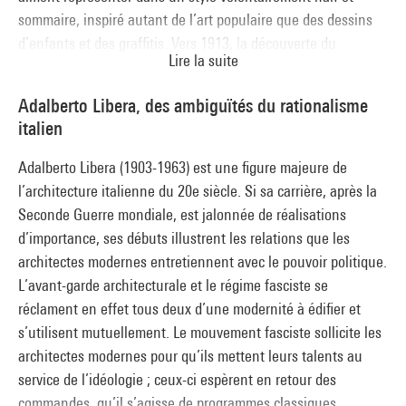
présentée à travers les outils mis au point par ses membres,
sommaire, inspiré autant de l’art populaire que des dessins
Guy Debord
,
Asger Jorn
,
Constant
ou
Giuseppe Pinot-Gallizio
d’enfants et des graffitis. Vers 1913, la découverte du
Lire la suite
: peinture industrielle, détournement, dérive ou urbanisme
futurisme et du cubisme conduit Larionov à une dissolution
unitaire. Les événements de mai 1968, auxquels prend
progressive des formes par des reflets lumineux. La
Adalberto Libera, des ambiguïtés du rationalisme
justement part l’IS, sont évoqués à travers l’affiche, médium
simultanéité des rythmes urbains se traduit en un jeu
italien
de prédilection de ces « politiques de l’art » aux multiples
syncopé de couleurs vives.
visages.
Adalberto Libera (1903-1963) est une figure majeure de
Ubu Roi - Le tyran grotesque
l’architecture italienne du 20e siècle. Si sa carrière, après la
(commissaires de l'exposition : Angela Lampe, Élisabeth Jobin
Seconde Guerre mondiale, est jalonnée de réalisations
et Valérie Gross)
d’importance, ses débuts illustrent les relations que les
Salle 2
architectes modernes entretiennent avec le pouvoir politique.
Du néo-primitivisme au cubo-futurisme
L’avant-garde architecturale et le régime fasciste se
(commissaire de l'exposition : Angela Lampe)
réclament en effet tous deux d’une modernité à édifier et
Salle 3
s’utilisent mutuellement. Le mouvement fasciste sollicite les
Le « loubok » patriotique
architectes modernes pour qu’ils mettent leurs talents au
(commissaires de l'exposition : Nicolas Liucci-Goutnikov, Julie
service de l’idéologie ; ceux-ci espèrent en retour des
Champion, Louise Legeleux et Valérie Gross)
commandes, qu’il s’agisse de programmes classiques