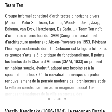
partagé alors par la grande majorité des artistes. En puisant
Ne visitez pas l'Exposition coloniale
Team Ten
aux sources de l’art populaire, à l’instar des « primitivistes »,
(commissaires de l'exposition : Jean-Michel Bouhours,
elles se libèrent des codes de la représentation académique
Groupe informel constitué d’architectes d’horizons divers
Camille Morando et Chloé Goualc’h)
pour s’adresser à un large public.
(Alison et Peter Smithson, Candilis, Woods et Josic, Jaap,
Salle 21
Bakema, van Eyck, Hertzberger, De Carlo…), Team Ten naît
L’Association des Écrivains et des Artistes Révolutionnaires
d’une crise interne lors du CIAM (Congrès international
(commissaires de l'exposition : Clément Chéroux, Nicolas
d’architecture moderne) d’Aix-en-Provence en 1953. Révisant
Liucci-Goutnikov, Julie Jones, Vanessa Noizet et Chloé
l’héritage moderniste dont Le Corbusier est la figure tutélaire,
Goualc’h)
ce groupe s’attelle à la critique du fonctionnalisme. Il pointe
Salle 22
les limites de la Charte d’Athènes (CIAM, 1933) en prônant
Adalberto Libera, des ambiguïtés du rationalisme italien
un habitat souple, évolutif, adapté aux besoins et à la
(commissaire de l'exposition : Olivier Cinqualbre)
spécificité des lieux. Cette réévaluation marque un profond
Salle 24
renouvellement de la pensée moderne de l’architecture et de
Le réalisme socialiste à la française (1947-1953) : un art de
la ville en construisant un autre imaginaire social. Les
parti
grandes thématiques de la ville en strates, des
(commissaires de l'exposition : Nicolas Liucci-Goutnikov,
Lire la suite
infrastructures, de la mobilité, des structures flexibles et de «
Camille Morando, Didier Schulmann, Vanessa Noizet et
l’architecturbanisme » influent encore durablement le
Aurélien Bernard)
Vassily Kandinsky (1866-1944), le retour en Russie