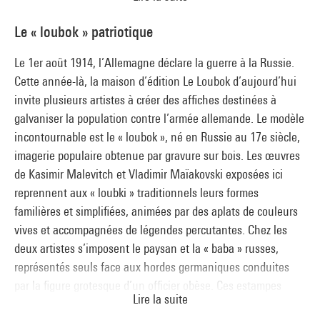
construction de situations, urbanisme unitaire,
(commissaires de l'exposition : Nicolas Liucci-Goutnikov,
détournement ou dérive. Renonçant peu à peu à la création
Le « loubok » patriotique
Camille Morando, Didier Schulmann, Vanessa Noizet et
artistique au profit de l’action politique, l’I.S. exclut certains
Aurélien Bernard)
de ses membres à partir de 1962. Les nombreuses
Le 1er août 1914, l’Allemagne déclare la guerre à la Russie.
Traverse 8
publications du groupe, dont
La Société du spectacle
(1967)
Cette année-là, la maison d’édition Le Loubok d’aujourd’hui
Le logement social : le défi d’Edouard Menkès
de Guy Debord, jouent un rôle certain dans les mouvements
invite plusieurs artistes à créer des affiches destinées à
(commissaires de l'exposition : Camille Lenglois et Karine
étudiants de 1968, auxquels l’I.S. prend part de façon active
galvaniser la population contre l’armée allemande. Le modèle
Bomel)
avant de se dissoudre en 1972.
incontournable est le « loubok », né en Russie au 17e siècle,
Traverse 8 bis
imagerie populaire obtenue par gravure sur bois. Les œuvres
Formes de l’activisme dans les années 1960 - Le pouvoir de
de Kasimir Malevitch et Vladimir Maïakovski exposées ici
l’affiche, la force du peu
reprennent aux « loubki » traditionnels leurs formes
(commissaires de l'exposition : Nicolas Liucci-Goutnikov, Julie
familières et simplifiées, animées par des aplats de couleurs
Champion, Louise Legeleux et Aurélien Bernard)
vives et accompagnées de légendes percutantes. Chez les
Traverse 10
deux artistes s’imposent le paysan et la « baba » russes,
Le Club ouvrier d’Alexandre Rodtchenko
représentés seuls face aux hordes germaniques conduites
(commissaires de l'exposition : Nicolas Liucci-Goutnikov, Julie
par la figure grotesque d’un officier obèse. Ces estampes
Champion, Louise Legeleux et Valérie Gross)
Lire la suite
témoignent de l’engagement intellectuel de leurs auteurs,
Salle 12