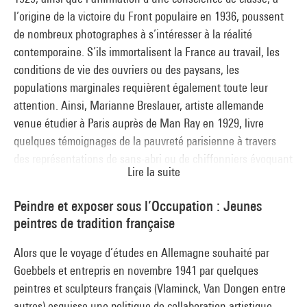
l’origine de la victoire du Front populaire en 1936, poussent
de nombreux photographes à s’intéresser à la réalité
contemporaine. S’ils immortalisent la France au travail, les
conditions de vie des ouvriers ou des paysans, les
populations marginales requièrent également toute leur
attention. Ainsi, Marianne Breslauer, artiste allemande
venue étudier à Paris auprès de Man Ray en 1929, livre
quelques témoignages de la pauvreté parisienne à travers
des représentations de sans-abri ou de chiffonniers évoquant
Lire la suite
les photographies d’Eugène Atget décédé peu de temps
auparavant. Initiatives personnelles ou reportages de presse,
Peindre et exposer sous l’Occupation : Jeunes
ces photographies fixent aussi l’image d’une France en
peintres de tradition française
transformation, documentant la ruée vers les loisirs et l’essor
des pique-niques en plein air.
Alors que le voyage d’études en Allemagne souhaité par
Goebbels et entrepris en novembre 1941 par quelques
peintres et sculpteurs français (Vlaminck, Van Dongen entre
autres) esquisse une politique de collaboration artistique,