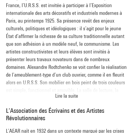
France, l’U.R.S.S. est invitée à participer à l’Exposition
internationale des arts décoratifs et industriels modernes à
Paris, au printemps 1925. Sa présence revêt des enjeux
culturels, politiques et idéologiques : il s’agit pour le jeune
État d’affirmer la richesse de sa culture traditionnelle autant
que son adhésion à un modèle neuf, le communisme. Les
artistes constructivistes et leurs élèves sont invités à
présenter leurs travaux novateurs dans de nombreux
domaines. Alexandre Rodtchenko se voit confier la réalisation
de l’ameublement-type d’un club ouvrier, comme il en fleurit
alors en U.R.S.S. Son mobilier en bois peint de trois couleurs
est simple, fonctionnel et amovible. La salle de lecture, la
Lire la suite
tribune oratoire, le coin Lénine et les œuvres d’agit-prop qui
s’y déploient en font un espace de culture, de loisir et
L’Association des Écrivains et des Artistes
d’échange pour les ouvriers. Offert au Parti communiste
Révolutionnaires
français, le mobilier de Rodtchenko est aujourd’hui perdu. Le
Centre Pompidou a reconstitué cet ensemble emblématique à
L’AEAR naît en 1932 dans un contexte marqué par les crises