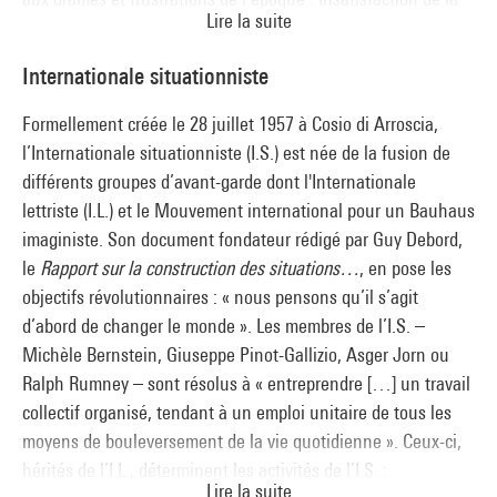
(commissaires de l'exposition : Camille Lenglois et Valérie
Lire la suite
jeunesse à l’égard de la France gaulliste, assassinat de
Gross)
Martin Luther King, mouvement des droits civiques,
Traverse 5 bis
Internationale situationniste
bombardements au Vietnam. La simultanéité des
Natalia Gontcharova et
Le Populaire
: points de vue sur le
mouvements étudiants, intellectuels et artistiques, ainsi que
monde ouvrier
Formellement créée le 28 juillet 1957 à Cosio di Arroscia,
leurs combats communs (refus de l’impérialisme raciste et
(commissaires de l'exposition : Nicolas Liucci-Goutnikov et
l’Internationale situationniste (I.S.) est née de la fusion de
sexiste, critique des musées comme partie prenante du
Vanessa Noizet)
différents groupes d’avant-garde dont l'Internationale
système, fusion de l’art et de la vie…) permettent une
Traverse 6
lettriste (I.L.) et le Mouvement international pour un Bauhaus
lecture croisée de la création en France et aux États-Unis.
Documenter la vie sociale
imaginiste. Son document fondateur rédigé par Guy Debord,
(commissaires de l'exposition : Clément Chéroux, Julie Jones
le
Rapport sur la construction des situations…
, en pose les
et Vanessa Noizet)
objectifs révolutionnaires : « nous pensons qu’il s’agit
Traverse 6 bis
d’abord de changer le monde ». Les membres de l’I.S. –
Peindre et exposer sous l’Occupation : Jeunes peintres de
Michèle Bernstein, Giuseppe Pinot-Gallizio, Asger Jorn ou
tradition française
Ralph Rumney – sont résolus à « entreprendre […] un travail
(commissaires de l'exposition : Nicolas Liucci-Goutnikov,
collectif organisé, tendant à un emploi unitaire de tous les
Vanessa Noizet et Aurélien Bernard)
moyens de bouleversement de la vie quotidienne ». Ceux-ci,
Traverse 7
hérités de l’I.L., déterminent les activités de l’I.S. :
Lire la suite
Art et parti