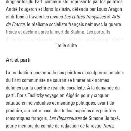
dirigeantes du Parti communiste, représenté par les peintres
André Fougeron et Boris Taslitzky, défendu par Louis Aragon
et diffusé à travers les revues
Les Lettres françaises
et
Arts
de France
, le réalisme socialiste français naît avec la guerre
froide et décline après la mort de Staline. Les portraits
d’ouvriers, de résistants et de dignitaires politiques génèrent
Lire la suite
une imagerie qui célèbre l’idéologie du parti et entretient le
culte de la personnalité. À la différence du modèle
Art et parti
soviétique, tourné vers la tradition russe des ambulants, la
référence à David et Courbet inscrit le mouvement dans une
La production personnelle des peintres et sculpteurs proches
perspective nationale. Doctrine éminemment clivante, le
du Parti communiste ne saurait se limiter aux normes
réalisme socialiste cristallise les débats artistiques opposant
définies par la doctrine réaliste socialiste. À la demande du
en France partisans de l’abstraction et de la figuration.
parti, Boris Taslitzky voyage en Algérie pour y croquer
situations individuelles et meetings politiques, avant de
produire, sur cette base, des toiles inspirées des peintres
romantiques français.
Les Repasseuses
de Simone Baltaxé,
jeune membre du comité de rédaction de la revue
Traits
,