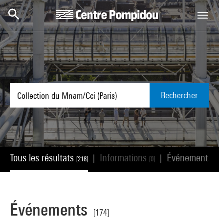
Aller au contenu principal
Centre Pompidou
Rechercher
Tous les résultats
Informations
Événements
|
|
[218]
[0]
[
Événements
[174]