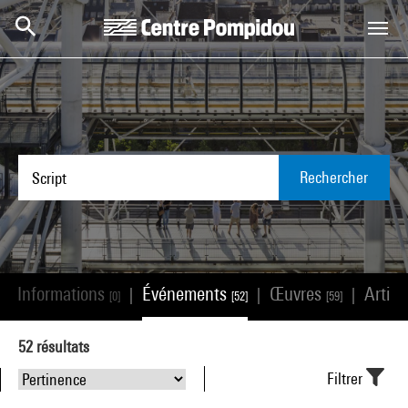
Aller au contenu principal
Centre Pompidou
Rechercher
Informations
Événements
Œuvres
Artist
|
|
|
|
[0]
[52]
[59]
52
résultats
Filtrer