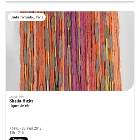
Centre Pompidou, Paris
Exposition
Sheila Hicks
Lignes de vie
7 févr. - 30 avril 2018
11h - 21h
Terminé